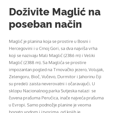
Doživite Maglić na
poseban način
Maglić je planina koja se prostire u Bosni i
Hercegovini i u Crnoj Gori, sa dva najviša vrha
koji se nazivaju Mali Maglić (2386 m) i Veliki
Maglić (2388 m). Sa Maglića se prostire
impozantan pogled na Trnovačko jezero, Volujak,
Zelengoru, Bioč, Vučevo, Durmitor i Jahorinu čiji
su predeli zaista neverovatni i očaravajući. U
sklopu Nacionalnog parka Sutjeska nalazi se
čuvena prašuma Perućica, inače najveća prašuma
u Evropi. Samo podnožje planine je veoma
bogato vodom i izvorima, od kojih je