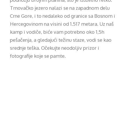
Trnovačko jezero nalazi se na zapadnom delu
Crne Gore, i to nedaleko od granice sa Bosnom i
Hercegovinom na visini od 1.517 metara. Uz naš
kamp i vodiče, biće vam potrebno oko 1,5h
pešačenja, a gledajući težinu staze, vodi se kao
srednje teška. Očekujte neodoljiv prizor i
fotografije koje se pamte.