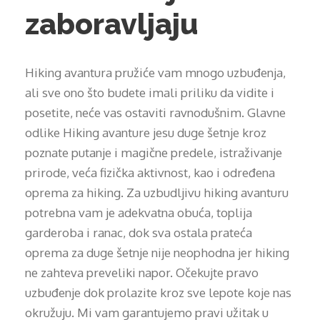
zaboravljaju
Hiking avantura pružiće vam mnogo uzbuđenja,
ali sve ono što budete imali priliku da vidite i
posetite, neće vas ostaviti ravnodušnim. Glavne
odlike Hiking avanture jesu duge šetnje kroz
poznate putanje i magične predele, istraživanje
prirode, veća fizička aktivnost, kao i određena
oprema za hiking. Za uzbudljivu hiking avanturu
potrebna vam je adekvatna obuća, toplija
garderoba i ranac, dok sva ostala prateća
oprema za duge šetnje nije neophodna jer hiking
ne zahteva preveliki napor. Očekujte pravo
uzbuđenje dok prolazite kroz sve lepote koje nas
okružuju. Mi vam garantujemo pravi užitak u