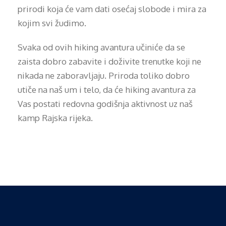
prirodi koja će vam dati osećaj slobode i mira za
kojim svi žudimo.
Svaka od ovih hiking avantura učiniće da se
zaista dobro zabavite i doživite trenutke koji ne
nikada ne zaboravljaju. Priroda toliko dobro
utiče na naš um i telo, da će hiking avantura za
Vas postati redovna godišnja aktivnost uz naš
kamp Rajska rijeka.