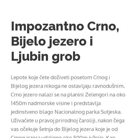
Impozantno Crno,
Bijelo jezero i
Ljubin grob
Lepote koje ćete doživeti posetom Crnog i
Bijelog jezera nikoga ne ostavljaju ravnodušnim.
Crno jezero nalazi se na planini Zelengori na oko
1450m nadmorske visine i predstavlja
jedinstveno blago Nacionalnog parka Sutjeska.
Uživaćete u pravoj prirodnoj čaroliji, nakon čega
vas očekuje šetnja do Bijelog jezera koje je od
Crnog jezera udaljeno oko 500m južnije. Kao