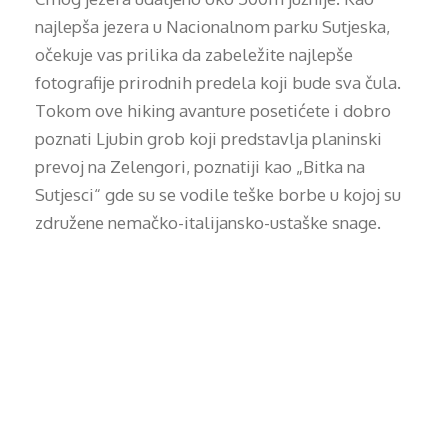
najlepša jezera u Nacionalnom parku Sutjeska,
očekuje vas prilika da zabeležite najlepše
fotografije prirodnih predela koji bude sva čula.
Tokom ove hiking avanture posetićete i dobro
poznati Ljubin grob koji predstavlja planinski
prevoj na Zelengori, poznatiji kao „Bitka na
Sutjesci“ gde su se vodile teške borbe u kojoj su
združene nemačko-italijansko-ustaške snage.