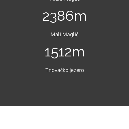
2386
m
Mali Maglić
1512
m
Tnovačko jezero