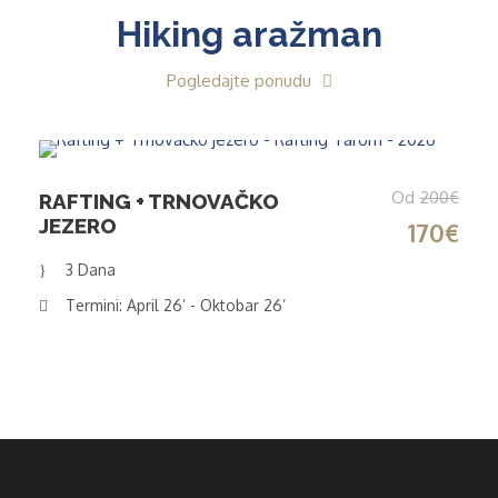
Hiking aražman
Pogledajte ponudu
Od
200€
RAFTING + TRNOVAČKO
JEZERO
170€
3 Dana
Termini: April 26’ - Oktobar 26’