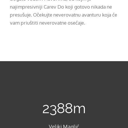
najimpresivniji Carev Do koji gotovo nikada ne
presušuje. Očekujte neverovatnu avanturu koja će
vam priuštiti neverovatne osećaje.
2388
m
Veliki Maglić