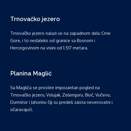
Trnovačko jezero
Trnovačko jezero nalazi se na zapadnom delu Crne
Gore, i to nedaleko od granice sa Bosnom i
Hercegovinom na visini od 1.517 metara.
Planina Maglić
Sa Maglića se prostire impozantan pogled na
Trnovačko jezero, Volujak, Zelengoru, Bioč, Vučevo,
Durmitor i Jahorinu čiji su predeli zaista neverovatni i
očaravajući.