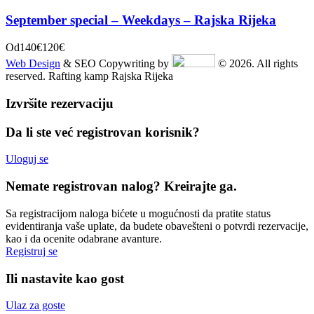
September special – Weekdays – Rajska Rijeka
Od
140€
120€
Web Design
& SEO Copywriting by
© 2026. All rights
reserved. Rafting kamp Rajska Rijeka
Izvršite rezervaciju
Da li ste već registrovan korisnik?
Uloguj se
Nemate registrovan nalog? Kreirajte ga.
Sa registracijom naloga bićete u mogućnosti da pratite status
evidentiranja vaše uplate, da budete obavešteni o potvrdi rezervacije,
kao i da ocenite odabrane avanture.
Registruj se
Ili nastavite kao gost
Ulaz za goste