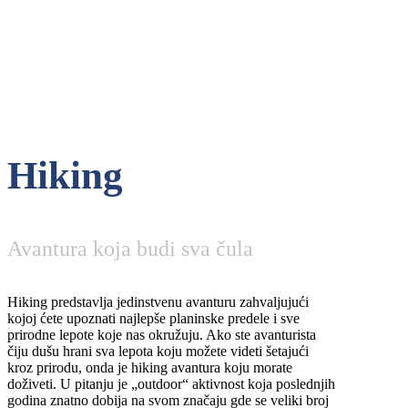
Hiking
Avantura koja budi sva čula
Hiking predstavlja jedinstvenu avanturu zahvaljujući
kojoj ćete upoznati najlepše planinske predele i sve
prirodne lepote koje nas okružuju. Ako ste avanturista
čiju dušu hrani sva lepota koju možete videti šetajući
kroz prirodu, onda je hiking avantura koju morate
doživeti. U pitanju je „outdoor“ aktivnost koja poslednjih
godina znatno dobija na svom značaju gde se veliki broj