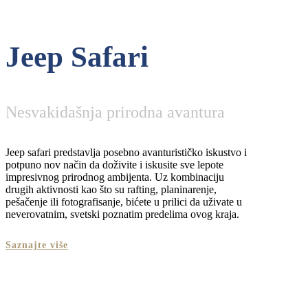
Jeep Safari
Nesvakidašnja prirodna avantura
Jeep safari predstavlja posebno avanturističko iskustvo i
potpuno nov način da doživite i iskusite sve lepote
impresivnog prirodnog ambijenta. Uz kombinaciju
drugih aktivnosti kao što su rafting, planinarenje,
pešačenje ili fotografisanje, bićete u prilici da uživate u
neverovatnim, svetski poznatim predelima ovog kraja.
Saznajte više