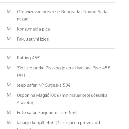
Organizovan prevoz iz Beograda i Novog Sada i
nazad
Konzumacija pića
Fakultativni izleti
Rafting 45€
Zip Line preko Pivskog jezera i kanjona Pive 45€
(4+)
Jeep safari NP Sutjeska 50€
Uspon na Maglić 100€ (minimalan broj učesnika
4 osobe)
Foto safari kanjonom Tare 55€
Jahanje konja1h 45€ (4+ uključen prevoz od