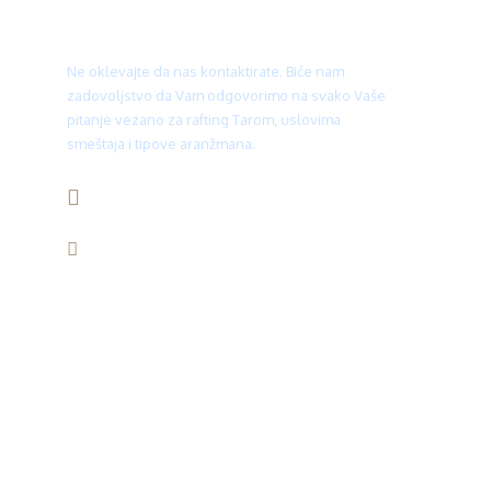
Treba Vam pomoć?
Ne oklevajte da nas kontaktirate. Biće nam
zadovoljstvo da Vam odgovorimo na svako Vaše
pitanje vezano za rafting Tarom, uslovima
smeštaja i tipove aranžmana.
+387 66 930 940
info@rajskarijeka.com