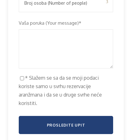
Vaša poruka (Your message)
*
* Slažem se sa da se moji podaci
koriste samo u svrhu rezervacije
aranžmana i da se u druge svrhe neće
koristiti.