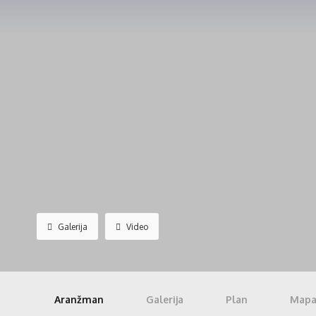
Galerija
Video
Aranžman
Galerija
Plan
Map