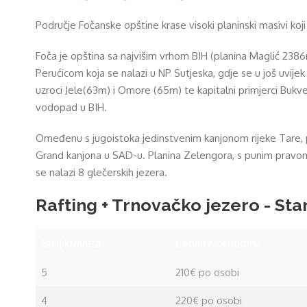
Područje Fočanske opštine krase visoki planinski masivi koj
Foča je opština sa najvišim vrhom BIH (planina Maglić 23
Perućicom koja se nalazi u NP Sutjeska, gdje se u još uvij
uzroci Jele(63m) i Omore (65m) te kapitalni primjerci Bukv
vodopad u BIH.
Omeđenu s jugoistoka jedinstvenim kanjonom rijeke Tare, p
Grand kanjona u SAD-u. Planina Zelengora, s punim pravom no
se nalazi 8 glečerskih jezera.
Rafting + Trnovačko jezero - St
Broj kreveta
Cena (Vikendom)
5
210€ po osobi
4
220€ po osobi