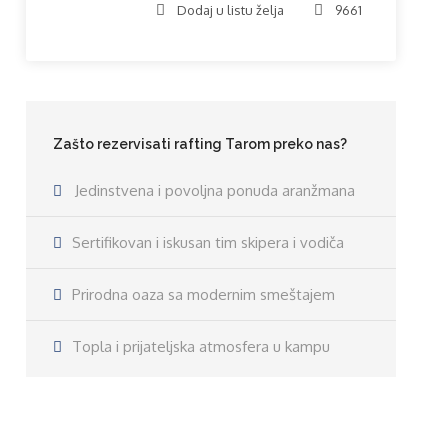
Dodaj u listu želja
9661
Zašto rezervisati rafting Tarom preko nas?
Jedinstvena i povoljna ponuda aranžmana
Sertifikovan i iskusan tim skipera i vodiča
Prirodna oaza sa modernim smeštajem
Topla i prijateljska atmosfera u kampu