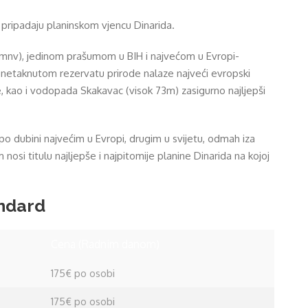
i pripadaju planinskom vjencu Dinarida.
86mnv), jedinom prašumom u BIH i najvećom u Evropi-
ek netaknutom rezervatu prirode nalaze najveći evropski
e, kao i vodopada Skakavac (visok 73m) zasigurno najljepši
o dubini najvećim u Evropi, drugim u svijetu, odmah iza
si titulu najljepše i najpitomije planine Dinarida na kojoj
andard
Cena (Radnim danom)
175€ po osobi
175€ po osobi