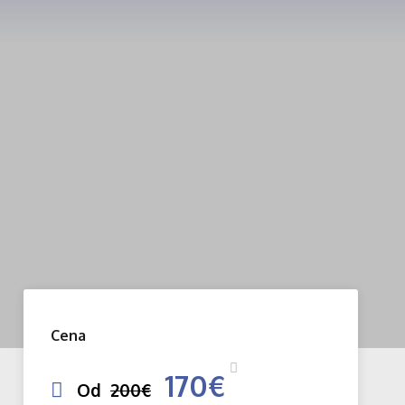
Cena
170€
Od
200€