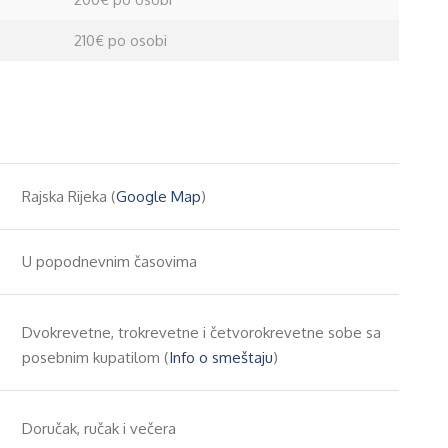
210€ po osobi
Rajska Rijeka (
Google Map
)
U popodnevnim časovima
Dvokrevetne, trokrevetne i četvorokrevetne sobe sa
posebnim kupatilom (
Info o smeštaju
)
Doručak, ručak i večera