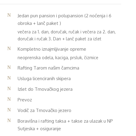
Jedan pun pansion i polupansion (2 noćenja i 6
obroka + lanč paket )
večera za 1. dan, doručak, ručak i večera za 2. dan,
doručak i ručak 3. Dan + lanč paket za izlet
Kompletno iznajmljivanje opreme
neoprenska odela, kaciga, prsluk, čizmice
Rafting Tarom našim čamcima
Usluga licenciranih skipera
Izlet do Trnovačkog jezera
Prevoz
Vodič za Trnovačko jezero
Boravišna i rafting taksa + takse za ulazak u NP
Sutjeska + osiguranje