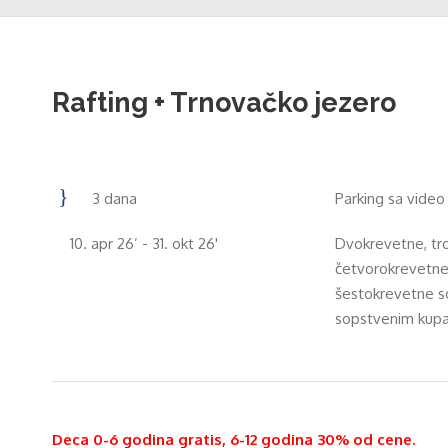
Rafting + Trnovačko jezero
3 dana
Parking sa vide
10. apr 26’ - 31. okt 26'
Dvokrevetne, tr
četvorokrevetne
šestokrevetne s
sopstvenim kupa
Deca 0-6 godina gratis, 6-12 godina 30% od cene.