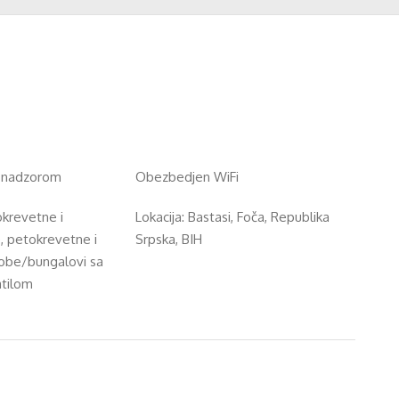
o nadzorom
Obezbedjen WiFi
okrevetne i
Lokacija: Bastasi, Foča, Republika
, petokrevetne i
Srpska, BIH
obe/bungalovi sa
tilom