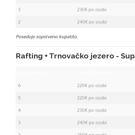
3
230€ po osobi
2
240€ po osobi
Poseduje sopstveno kupatilo.
Rafting + Trnovačko jezero - Su
Broj kreveta
Cena (Vikendom)
6
220€ po osobi
5
220€ po osobi
4
230€ po osobi
3
240€ po osobi
2
250€ po osobi