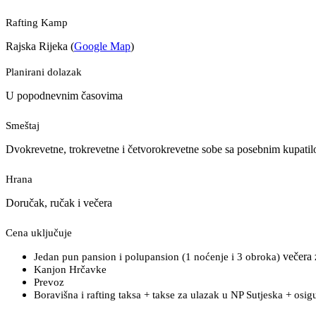
Rafting Kamp
Rajska Rijeka (
Google Map
)
Planirani dolazak
U popodnevnim časovima
Smeštaj
Dvokrevetne, trokrevetne i četvorokrevetne sobe sa posebnim kupatil
Hrana
Doručak, ručak i večera
Cena uključuje
večera 
Jedan pun pansion i polupansion (1 noćenje i 3 obroka)
Kanjon Hrčavke
Prevoz
Boravišna i rafting taksa + takse za ulazak u NP Sutjeska + osig