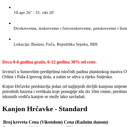
10.apr 26’ - 31. okt 26'
Dvokrevetne, trokrevetne i četvorokrevetne, petokrevetne i še
Lokacija: Bastasi, Foča, Republika Srpska, BIH
Deca 0-6 godina gratis, 6-12 godina 30% od cene.
Izvirući u šumovitim predijelima istočnih padina planinskog masiva O
Orline i Paša-Lipovog dola, a zatim se uliva u rijeku Sutjesku.
Knjon Hrčavke predstavlja jedan od najljepsih divljih kanjona smjes
prirodnih bazena i vertikala koje ponegdje idu do 10m visine, predstavl
iskusnih vodiča kanjon se može lako savladati.
Kanjon Hrčavke - Standard
Broj kreveta
Cena (Vikendom)
Cena (Radnim danom)