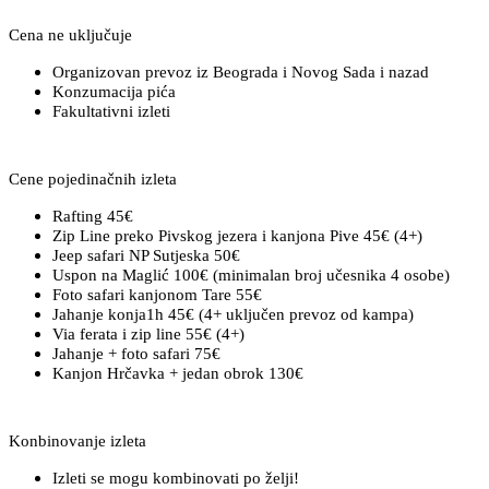
Cena ne uključuje
Organizovan prevoz iz Beograda i Novog Sada i nazad
Konzumacija pića
Fakultativni izleti
Cene pojedinačnih izleta
Rafting 45€
Zip Line preko Pivskog jezera i kanjona Pive 45€ (4+)
Jeep safari NP Sutjeska 50€
Uspon na Maglić 100€ (minimalan broj učesnika 4 osobe)
Foto safari kanjonom Tare 55€
Jahanje konja1h 45€ (4+ uključen prevoz od kampa)
Via ferata i zip line 55€ (4+)
Jahanje + foto safari 75€
Kanjon Hrčavka + jedan obrok 130€
Konbinovanje izleta
Izleti se mogu kombinovati po želji!