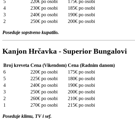
5
220€ po osobi
175€ po osobi
4
230€ po osobi
185€ po osobi
3
240€ po osobi
190€ po osobi
2
250€ po osobi
200€ po osobi
Poseduje sopstveno kupatilo.
Kanjon Hrčavka - Superior Bungalovi
Broj kreveta
Cena (Vikendom)
Cena (Radnim danom)
6
220€ po osobi
175€ po osobi
5
225€ po osobi
180€ po osobi
4
240€ po osobi
190€ po osobi
3
250€ po osobi
200€ po osobi
2
260€ po osobi
210€ po osobi
1
270€ po osobi
215€ po osobi
Poseduje klimu, TV i sef.