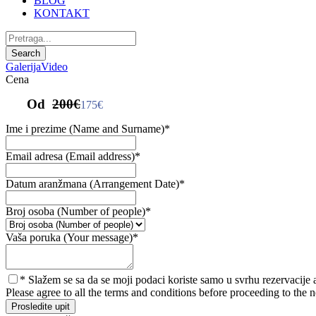
BLOG
KONTAKT
Galerija
Video
Cena
Od
200€
175€
Ime i prezime (Name and Surname)
*
Email adresa (Email address)
*
Datum aranžmana (Arrangement Date)
*
Broj osoba (Number of people)
*
Vaša poruka (Your message)
*
* Slažem se sa da se moji podaci koriste samo u svrhu rezervacije a
Please agree to all the terms and conditions before proceeding to the n