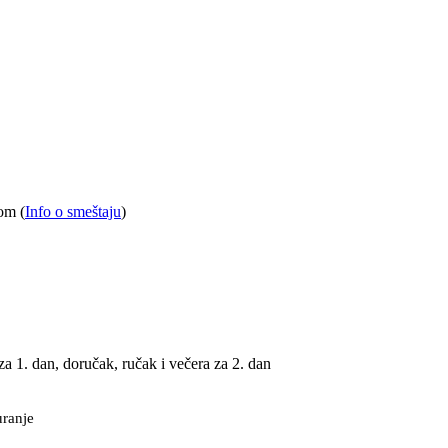
om (
Info o smeštaju
)
za 1. dan, doručak, ručak i večera za 2. dan
uranje