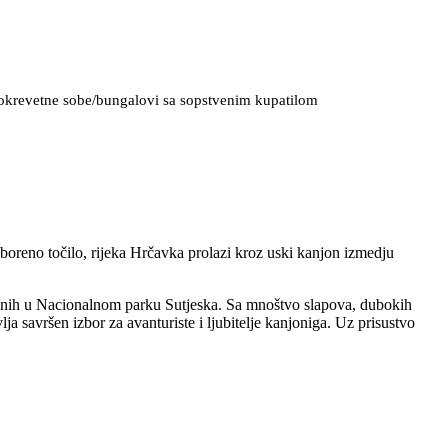
stokrevetne sobe/bungalovi sa sopstvenim kupatilom
boreno točilo, rijeka Hrčavka prolazi kroz uski kanjon izmedju
tenih u Nacionalnom parku Sutjeska. Sa mnoštvo slapova, dubokih
ja savršen izbor za avanturiste i ljubitelje kanjoniga. Uz prisustvo