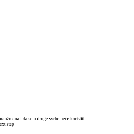
ranžmana i da se u druge svrhe neće koristiti.
ext step