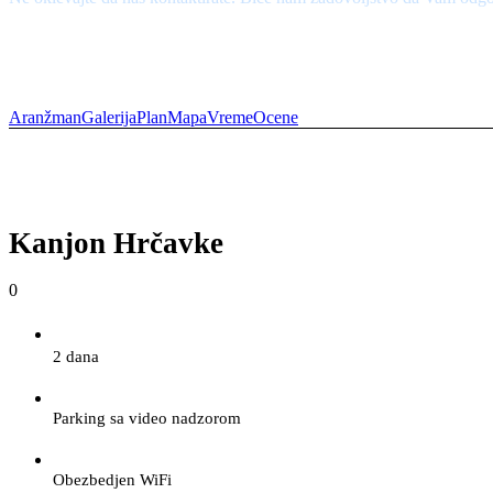
+387 66 930 940
info@rajskarijeka.com
Aranžman
Galerija
Plan
Mapa
Vreme
Ocene
Kanjon Hrčavke
0
2 dana
Parking sa video nadzorom
Obezbedjen WiFi