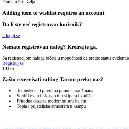
Dodaj u listu želja
Adding item to wishlist requires an account
Da li ste već registrovan korisnik?
Uloguj se
Nemate registrovan nalog? Kreirajte ga.
Sa registracijom naloga bićete u mogućnosti da pratite status evidentir
Registruj se
10376
Zašto rezervisati rafting Tarom preko nas?
Jedinstvena i povoljna ponuda aranžmana
Sertifikovan i iskusan tim skipera i vodiča
Prirodna oaza sa modernim smeštajem
Topla i prijateljska atmosfera u kampu
Treba Vam pomoć?
Ne oklevajte da nas kontaktirate. Biće nam zadovoljstvo da Vam odgo