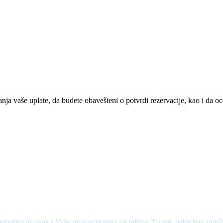
anja vaše uplate, da budete obavešteni o potvrdi rezervacije, kao i da o
vorimo na svako Vaše pitanje vezano za rafting Tarom, uslovima smešt