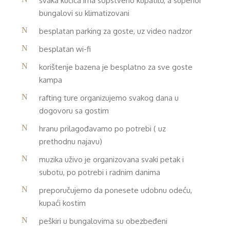
svaka kućica ima sopstveno kupatilo, a superior
bungalovi su klimatizovani
besplatan parking za goste, uz video nadzor
besplatan wi-fi
korištenje bazena je besplatno za sve goste
kampa
rafting ture organizujemo svakog dana u
dogovoru sa gostim
hranu prilagođavamo po potrebi ( uz
prethodnu najavu)
muzika uživo je organizovana svaki petak i
subotu, po potrebi i radnim danima
preporučujemo da ponesete udobnu odeću,
kupaći kostim
peškiri u bungalovima su obezbeđeni