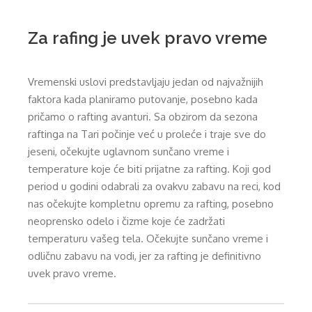
Za rafing je uvek pravo vreme
Vremenski uslovi predstavljaju jedan od najvažnijih
faktora kada planiramo putovanje, posebno kada
pričamo o rafting avanturi. Sa obzirom da sezona
raftinga na Tari počinje već u proleće i traje sve do
jeseni, očekujte uglavnom sunčano vreme i
temperature koje će biti prijatne za rafting. Koji god
period u godini odabrali za ovakvu zabavu na reci, kod
nas očekujte kompletnu opremu za rafting, posebno
neoprensko odelo i čizme koje će zadržati
temperaturu vašeg tela. Očekujte sunčano vreme i
odličnu zabavu na vodi, jer za rafting je definitivno
uvek pravo vreme.