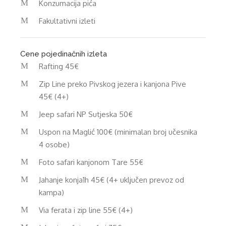
Konzumacija pića
Fakultativni izleti
Cene pojedinačnih izleta
Rafting 45€
Zip Line preko Pivskog jezera i kanjona Pive
45€ (4+)
Jeep safari NP Sutjeska 50€
Uspon na Maglić 100€ (minimalan broj učesnika
4 osobe)
Foto safari kanjonom Tare 55€
Jahanje konja1h 45€ (4+ uključen prevoz od
kampa)
Via ferata i zip line 55€ (4+)