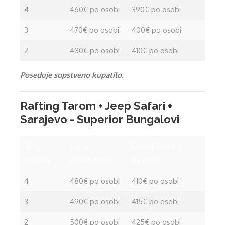
4
460€ po osobi
390€ po osobi
3
470€ po osobi
400€ po osobi
2
480€ po osobi
410€ po osobi
Poseduje sopstveno kupatilo.
Rafting Tarom + Jeep Safari +
Sarajevo - Superior Bungalovi
Broj
Cena
Cena (Radnim
kreveta
(Vikendom)
danom)
4
480€ po osobi
410€ po osobi
3
490€ po osobi
415€ po osobi
2
500€ po osobi
425€ po osobi