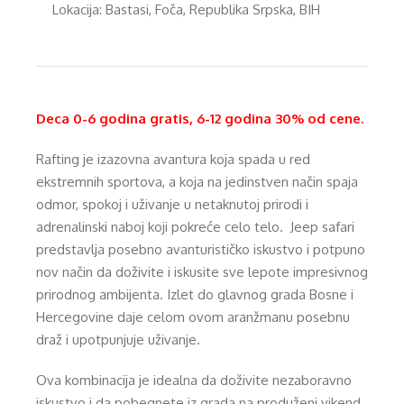
Lokacija: Bastasi, Foča, Republika Srpska, BIH
Deca 0-6 godina gratis, 6-12 godina 30% od cene.
Rafting je izazovna avantura koja spada u red
ekstremnih sportova, a koja na jedinstven način spaja
odmor, spokoj i uživanje u netaknutoj prirodi i
adrenalinski naboj koji pokreće celo telo. Jeep safari
predstavlja posebno avanturističko iskustvo i potpuno
nov način da doživite i iskusite sve lepote impresivnog
prirodnog ambijenta. Izlet do glavnog grada Bosne i
Hercegovine daje celom ovom aranžmanu posebnu
draž i upotpunjuje uživanje.
Ova kombinacija je idealna da doživite nezaboravno
iskustvo i da pobegnete iz grada na produženi vikend