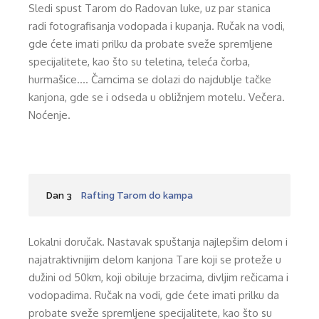
Sledi spust Tarom do Radovan luke, uz par stanica
radi fotografisanja vodopada i kupanja. Ručak na vodi,
gde ćete imati prilku da probate sveže spremljene
specijalitete, kao što su teletina, teleća čorba,
hurmašice…. Čamcima se dolazi do najdublje tačke
kanjona, gde se i odseda u obližnjem motelu. Večera.
Noćenje.
Dan 3
Rafting Tarom do kampa
Lokalni doručak. Nastavak spuštanja najlepšim delom i
najatraktivnijim delom kanjona Tare koji se proteže u
dužini od 50km, koji obiluje brzacima, divljim rečicama i
vodopadima. Ručak na vodi, gde ćete imati prilku da
probate sveže spremljene specijalitete, kao što su