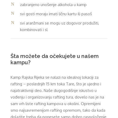
zabranjeno unošenje alkohola u kamp
svi gosti moraju imati ličnu kartu ili pasoš
svi aranžmani se mogu uz dogovor produžiti,
kombinovati i sl
Šta možete da očekujete u našem
kampu?
Kamp Rajska Rijeka se nalazi na idealnoj lokaciji za
rafting – poslednjih 15 km toka Tare, što je ujedno i
najatraktivniji deo. Naše dugogodišnje iskustvo u
vođenju i organizovanju rafting tura, dovelo nas je na
sam vrh liste rafting kampova u okolini. Opremljeni
smo najsavremenijom rafting opremom, tako da kada
dolazite treba da ponesete samo dobro raspoloženje