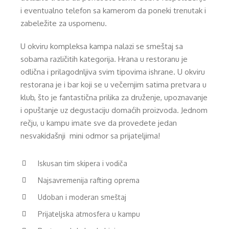
i eventualno telefon sa kamerom da poneki trenutak i
zabeležite za uspomenu.
U okviru kompleksa kampa nalazi se smeštaj sa
sobama različitih kategorija. Hrana u restoranu je
odlična i prilagodnljiva svim tipovima ishrane. U okviru
restorana je i bar koji se u večernjim satima pretvara u
klub, što je fantastična prilika za druženje, upoznavanje
i opuštanje uz degustaciju domaćih proizvoda. Jednom
rečju, u kampu imate sve da provedete jedan
nesvakidašnji mini odmor sa prijateljima!
Iskusan tim skipera i vodiča
Najsavremenija rafting oprema
Udoban i moderan smeštaj
Prijateljska atmosfera u kampu