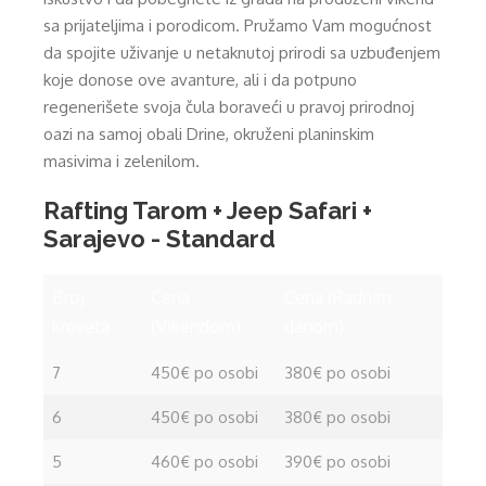
sa prijateljima i porodicom. Pružamo Vam mogućnost
da spojite uživanje u netaknutoj prirodi sa uzbuđenjem
koje donose ove avanture, ali i da potpuno
regenerišete svoja čula boraveći u pravoj prirodnoj
oazi na samoj obali Drine, okruženi planinskim
masivima i zelenilom.
Rafting Tarom + Jeep Safari +
Sarajevo - Standard
Broj
Cena
Cena (Radnim
kreveta
(Vikendom)
danom)
7
450€ po osobi
380€ po osobi
6
450€ po osobi
380€ po osobi
5
460€ po osobi
390€ po osobi