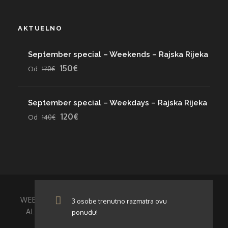
AKTUELNO
September special – Weekends – Rajska Rijeka
150€
Od
170€
September special – Weekdays – Rajska Rijeka
120€
Od
140€
WEB DESIGN
& SEO COPYWRITING BY
© 2026.
3 osobe trenutno razmatra ovu
ALL RIGHTS RESERVED. RAFTING KAMP RAJSKA
ponudu!
RIJEKA