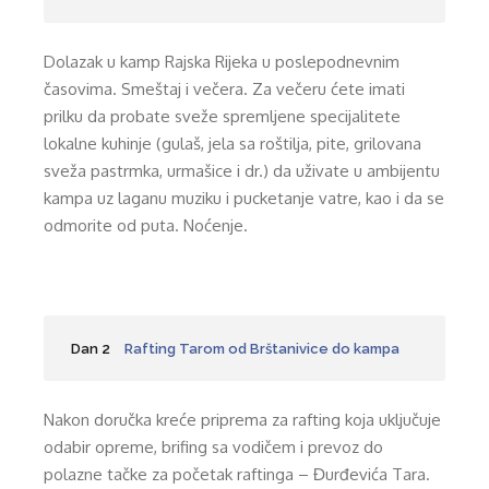
Dolazak u kamp Rajska Rijeka u poslepodnevnim
časovima. Smeštaj i večera. Za večeru ćete imati
prilku da probate sveže spremljene specijalitete
lokalne kuhinje (gulaš, jela sa roštilja, pite, grilovana
sveža pastrmka, urmašice i dr.) da uživate u ambijentu
kampa uz laganu muziku i pucketanje vatre, kao i da se
odmorite od puta. Noćenje.
Dan 2
Rafting Tarom od Brštanivice do kampa
Nakon doručka kreće priprema za rafting koja uključuje
odabir opreme, brifing sa vodičem i prevoz do
polazne tačke za početak raftinga – Đurđevića Tara.