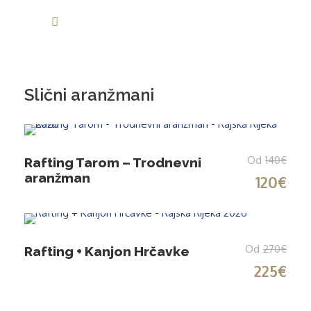
info@rajskarijeka.com
Slični aranžmani
Od
140€
Rafting Tarom – Trodnevni
aranžman
120€
Od
270€
Rafting + Kanjon Hrčavke
225€