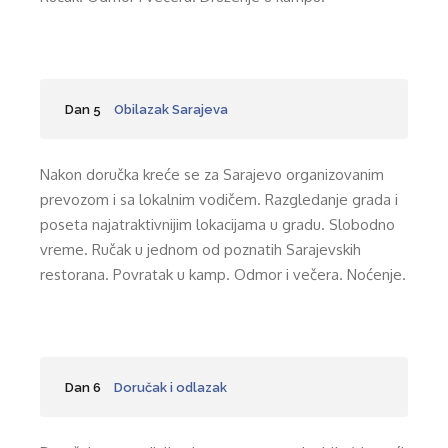
Dan 5
Obilazak Sarajeva
Nakon doručka kreće se za Sarajevo organizovanim
prevozom i sa lokalnim vodičem. Razgledanje grada i
poseta najatraktivnijim lokacijama u gradu. Slobodno
vreme. Ručak u jednom od poznatih Sarajevskih
restorana. Povratak u kamp. Odmor i večera. Noćenje.
Dan 6
Doručak i odlazak