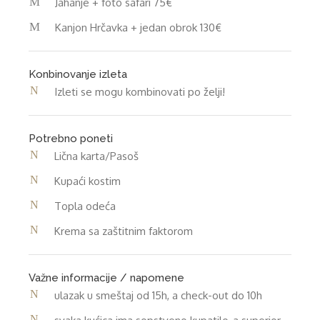
Jahanje + foto safari 75€
Kanjon Hrčavka + jedan obrok 130€
Konbinovanje izleta
Izleti se mogu kombinovati po želji!
Potrebno poneti
Lična karta/Pasoš
Kupaći kostim
Topla odeća
Krema sa zaštitnim faktorom
Važne informacije / napomene
ulazak u smeštaj od 15h, a check-out do 10h