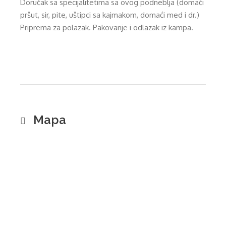
Doručak sa specijalitetima sa ovog podneblja (domaći
pršut, sir, pite, uštipci sa kajmakom, domaći med i dr.)
Priprema za polazak. Pakovanje i odlazak iz kampa.
Mapa