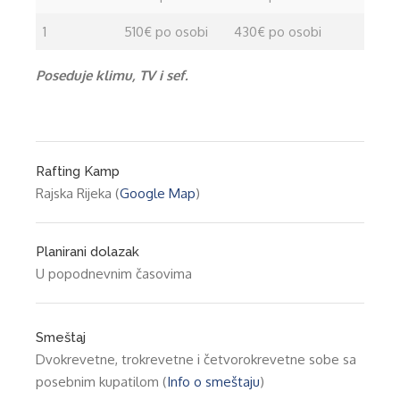
1
510€ po osobi
430€ po osobi
Poseduje klimu, TV i sef.
Rafting Kamp
Rajska Rijeka (
Google Map
)
Planirani dolazak
U popodnevnim časovima
Smeštaj
Dvokrevetne, trokrevetne i četvorokrevetne sobe sa
posebnim kupatilom (
Info o smeštaju
)