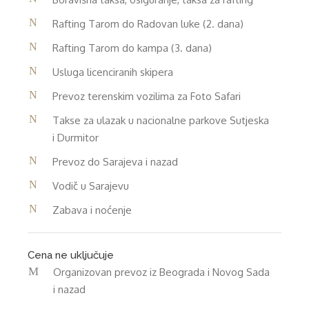
Rafting Tarom do Radovan luke (2. dana)
Rafting Tarom do kampa (3. dana)
Usluga licenciranih skipera
Prevoz terenskim vozilima za Foto Safari
Takse za ulazak u nacionalne parkove Sutjeska
i Durmitor
Prevoz do Sarajeva i nazad
Vodič u Sarajevu
Zabava i noćenje
Cena ne uključuje
Organizovan prevoz iz Beograda i Novog Sada
i nazad