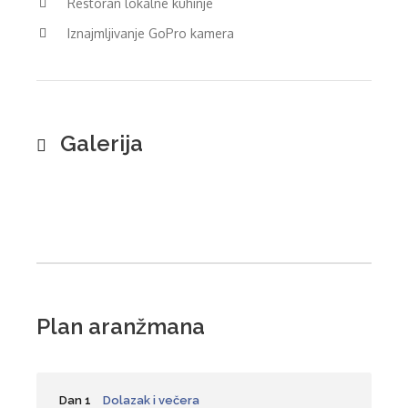
Restoran lokalne kuhinje
Iznajmljivanje GoPro kamera
Galerija
Plan aranžmana
Dan 1
Dolazak i večera