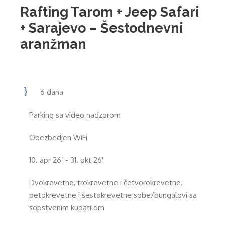
Rafting Tarom + Jeep Safari
+ Sarajevo – Šestodnevni
aranžman
6 dana
Parking sa video nadzorom
Obezbedjen WiFi
10. apr 26’ - 31. okt 26'
Dvokrevetne, trokrevetne i četvorokrevetne,
petokrevetne i šestokrevetne sobe/bungalovi sa
sopstvenim kupatilom