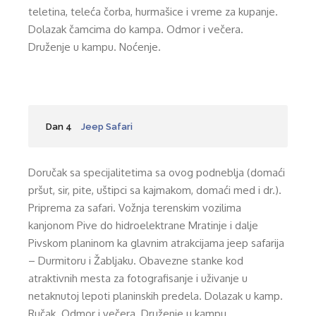
teletina, teleća čorba, hurmašice i vreme za kupanje.
Dolazak čamcima do kampa. Odmor i večera.
Druženje u kampu. Noćenje.
Dan 4
Jeep Safari
Doručak sa specijalitetima sa ovog podneblja (domaći
pršut, sir, pite, uštipci sa kajmakom, domaći med i dr.).
Priprema za safari. Vožnja terenskim vozilima
kanjonom Pive do hidroelektrane Mratinje i dalje
Pivskom planinom ka glavnim atrakcijama jeep safarija
– Durmitoru i Žabljaku. Obavezne stanke kod
atraktivnih mesta za fotografisanje i uživanje u
netaknutoj lepoti planinskih predela. Dolazak u kamp.
Ručak. Odmor i večera. Druženje u kampu.