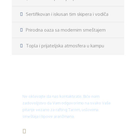
Sertifikovan i iskusan tim skipera i vodiča
Prirodna oaza sa modernim smeštajem
Topla i prijateljska atmosfera u kampu
Treba Vam pomoć?
Ne oklevajte da nas kontaktirate. Biće nam
zadovoljstvo da Vam odgovorimo na svako Vaše
pitanje vezano za rafting Tarom, uslovima
smeštaja i tipove aranžmana.
+387 66 930 940