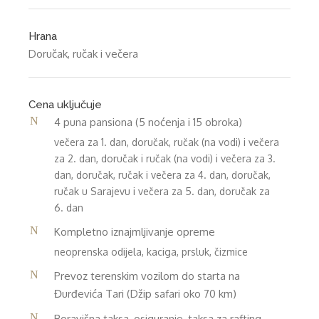
Hrana
Doručak, ručak i večera
Cena uključuje
4 puna pansiona (5 noćenja i 15 obroka)
večera za 1. dan, doručak, ručak (na vodi) i večera
za 2. dan, doručak i ručak (na vodi) i večera za 3.
dan, doručak, ručak i večera za 4. dan, doručak,
ručak u Sarajevu i večera za 5. dan, doručak za
6. dan
Kompletno iznajmljivanje opreme
neoprenska odijela, kaciga, prsluk, čizmice
Prevoz terenskim vozilom do starta na
Đurđevića Tari (Džip safari oko 70 km)
Boravišna taksa, osiguranje, taksa za rafting