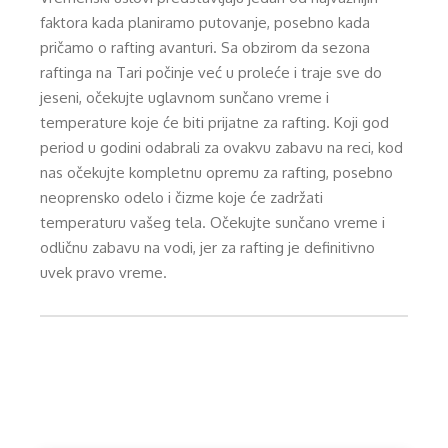
faktora kada planiramo putovanje, posebno kada
pričamo o rafting avanturi. Sa obzirom da sezona
raftinga na Tari počinje već u proleće i traje sve do
jeseni, očekujte uglavnom sunčano vreme i
temperature koje će biti prijatne za rafting. Koji god
period u godini odabrali za ovakvu zabavu na reci, kod
nas očekujte kompletnu opremu za rafting, posebno
neoprensko odelo i čizme koje će zadržati
temperaturu vašeg tela. Očekujte sunčano vreme i
odličnu zabavu na vodi, jer za rafting je definitivno
uvek pravo vreme.