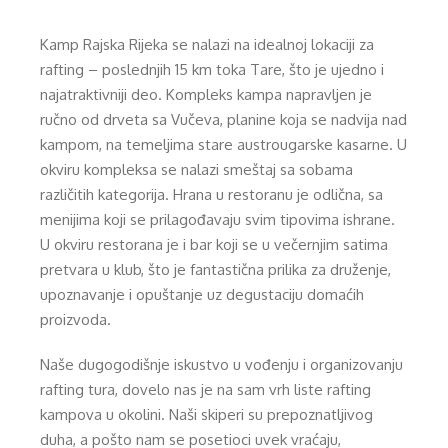
Kamp Rajska Rijeka se nalazi na idealnoj lokaciji za
rafting – poslednjih 15 km toka Tare, što je ujedno i
najatraktivniji deo. Kompleks kampa napravljen je
ručno od drveta sa Vučeva, planine koja se nadvija nad
kampom, na temeljima stare austrougarske kasarne. U
okviru kompleksa se nalazi smeštaj sa sobama
različitih kategorija. Hrana u restoranu je odlična, sa
menijima koji se prilagođavaju svim tipovima ishrane.
U okviru restorana je i bar koji se u večernjim satima
pretvara u klub, što je fantastična prilika za druženje,
upoznavanje i opuštanje uz degustaciju domaćih
proizvoda.
Naše dugogodišnje iskustvo u vođenju i organizovanju
rafting tura, dovelo nas je na sam vrh liste rafting
kampova u okolini. Naši skiperi su prepoznatljivog
duha, a pošto nam se posetioci uvek vraćaju,