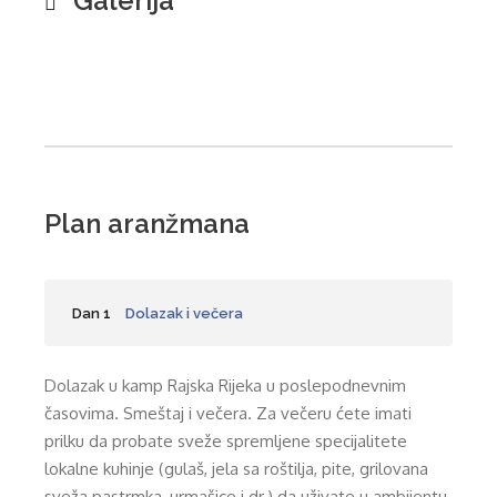
Galerija
Plan aranžmana
Dan 1
Dolazak i večera
Dolazak u kamp Rajska Rijeka u poslepodnevnim
časovima. Smeštaj i večera. Za večeru ćete imati
prilku da probate sveže spremljene specijalitete
lokalne kuhinje (gulaš, jela sa roštilja, pite, grilovana
sveža pastrmka, urmašice i dr.) da uživate u ambijentu