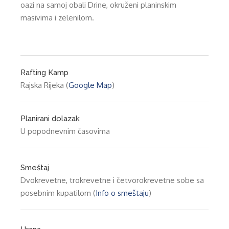
oazi na samoj obali Drine, okruženi planinskim
masivima i zelenilom.
Rafting Kamp
Rajska Rijeka (
Google Map
)
Planirani dolazak
U popodnevnim časovima
Smeštaj
Dvokrevetne, trokrevetne i četvorokrevetne sobe sa
posebnim kupatilom (
Info o smeštaju
)