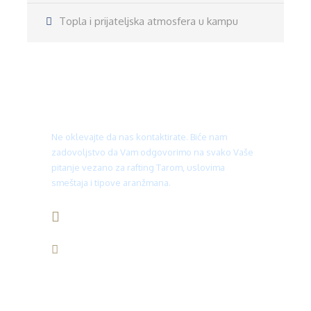
Topla i prijateljska atmosfera u kampu
Treba Vam pomoć?
Ne oklevajte da nas kontaktirate. Biće nam
zadovoljstvo da Vam odgovorimo na svako Vaše
pitanje vezano za rafting Tarom, uslovima
smeštaja i tipove aranžmana.
+387 66 930 940
info@rajskarijeka.com