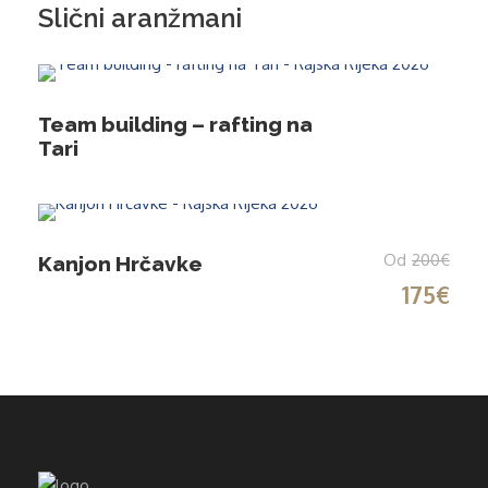
Slični aranžmani
Team building – rafting na
Tari
Od
200€
Kanjon Hrčavke
175€