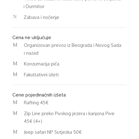
i Durmitor
Zabava i noćenje
Cena ne uključuje
Organizovan prevoz iz Beograda i Novog Sada
i nazad
Konzumacija pića
Fakultativni izleti
Cene pojedinačnih izleta
Rafting 45€
Zip Line preko Pivskog jezera i kanjona Pive
45€ (4+)
Jeep safari NP Sutjeska 50€