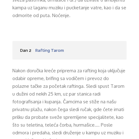
kampa uz laganu muziku i pucketanje vatre, kao i da se
odmorite od puta. Noćenje.
Dan 2
Rafting Tarom
Nakon doručka kreće priprema za rafting koja uključuje
odabir opreme, brifing sa vodičem i prevoz do
polazne tačke za početak raftinga. Sledi spust Tarom
u dužini od nekih 25 km, uz par stanica radi
fotografisanja i kupanja. Čamcima se stiže na našu
privatnu plažu, nakon čega sledi ručak, gde ćete imati
prilku da probate sveže spremljene specijalitete, kao
što su teletina, teleća čorba, hurmašice…. Posle
odmora i predaha, sledi druženje u kampu uz muziku i