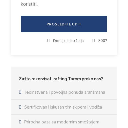
koristiti.
Dodaj u listu želja
8007
Zašto rezervisati rafting Tarom preko nas?
Jedinstvena i povoljna ponuda aranžmana
Sertifikovan i iskusan tim skipera i vodiča
Prirodna oaza sa modernim smeštajem