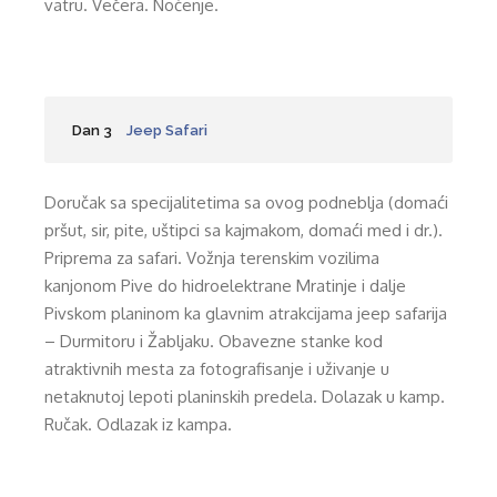
vatru. Večera. Noćenje.
Dan 3
Jeep Safari
Doručak sa specijalitetima sa ovog podneblja (domaći
pršut, sir, pite, uštipci sa kajmakom, domaći med i dr.).
Priprema za safari. Vožnja terenskim vozilima
kanjonom Pive do hidroelektrane Mratinje i dalje
Pivskom planinom ka glavnim atrakcijama jeep safarija
– Durmitoru i Žabljaku. Obavezne stanke kod
atraktivnih mesta za fotografisanje i uživanje u
netaknutoj lepoti planinskih predela. Dolazak u kamp.
Ručak. Odlazak iz kampa.