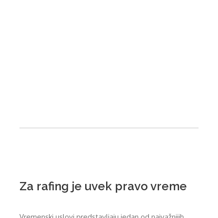
Za rafing je uvek pravo vreme
Vremenski uslovi predstavljaju jedan od najvažnijih