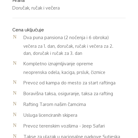
Hrana
Doručak, ručak i večera
Cena uključuje
Dva puna pansiona (2 noćenja i 6 obroka)
večera za 1. dan, doručak, ručak i večera za 2.
dan, doručak i ručak za 3. dan
Kompletno iznajmljivanje opreme
neoprenska odela, kaciga, prsluk, čizmice
Prevoz od kampa do mesto za start raftinga
Boravišna taksa, osiguranje, taksa za rafting
Rafting Tarom našim čamcima
Usluga licenciranih skipera
Prevoz terenskim vozilima - Jeep Safari
Takse za ulazak u nacionalne parkove Sutjeska