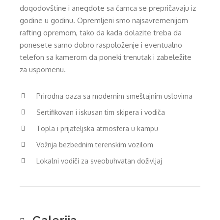
dogodovštine i anegdote sa čamca se prepričavaju iz
godine u godinu. Opremljeni smo najsavremenijom
rafting opremom, tako da kada dolazite treba da
ponesete samo dobro raspoloženje i eventualno
telefon sa kamerom da poneki trenutak i zabeležite
za uspomenu.
Prirodna oaza sa modernim smeštajnim uslovima
Sertifikovan i iskusan tim skipera i vodiča
Topla i prijateljska atmosfera u kampu
Vožnja bezbednim terenskim vozilom
Lokalni vodiči za sveobuhvatan doživljaj