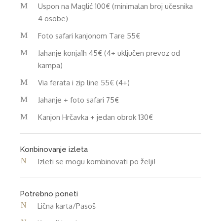
Uspon na Maglić 100€ (minimalan broj učesnika
4 osobe)
Foto safari kanjonom Tare 55€
Jahanje konja1h 45€ (4+ uključen prevoz od
kampa)
Via ferata i zip line 55€ (4+)
Jahanje + foto safari 75€
Kanjon Hrčavka + jedan obrok 130€
Konbinovanje izleta
Izleti se mogu kombinovati po želji!
Potrebno poneti
Lična karta/Pasoš