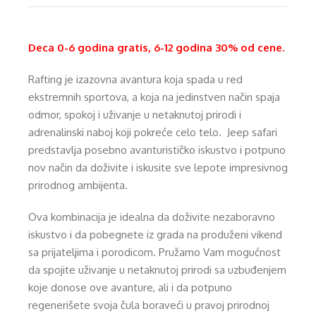
Deca 0-6 godina gratis, 6-12 godina 30% od cene.
Rafting je izazovna avantura koja spada u red
ekstremnih sportova, a koja na jedinstven način spaja
odmor, spokoj i uživanje u netaknutoj prirodi i
adrenalinski naboj koji pokreće celo telo. Jeep safari
predstavlja posebno avanturističko iskustvo i potpuno
nov način da doživite i iskusite sve lepote impresivnog
prirodnog ambijenta.
Ova kombinacija je idealna da doživite nezaboravno
iskustvo i da pobegnete iz grada na produženi vikend
sa prijateljima i porodicom. Pružamo Vam mogućnost
da spojite uživanje u netaknutoj prirodi sa uzbuđenjem
koje donose ove avanture, ali i da potpuno
regenerišete svoja čula boraveći u pravoj prirodnoj