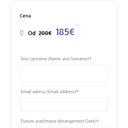
Cena
185€
Od
200€
Ime i prezime (Name and Surname)
*
Email adresa (Email address)
*
Datum aranžmana (Arrangement Date)
*