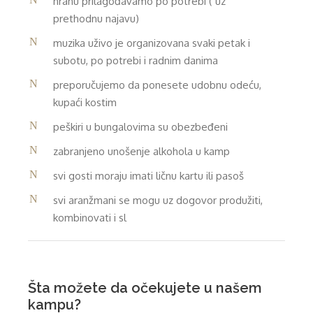
hranu prilagođavamo po potrebi ( uz
prethodnu najavu)
muzika uživo je organizovana svaki petak i
subotu, po potrebi i radnim danima
preporučujemo da ponesete udobnu odeću,
kupaći kostim
peškiri u bungalovima su obezbeđeni
zabranjeno unošenje alkohola u kamp
svi gosti moraju imati ličnu kartu ili pasoš
svi aranžmani se mogu uz dogovor produžiti,
kombinovati i sl
Šta možete da očekujete u našem
kampu?