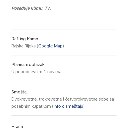
Poseduje klimu, TV.
Rafting Kamp
Rajska Rijeka (
Google Map
)
Planirani dolazak
U popodnevnim časovima
Smeštaj
Dvokrevetne, trokrevetne i četvorokrevetne sobe sa
posebnim kupatilom (
Info o smeštaju
)
Hrana