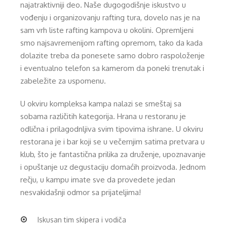
najatraktivniji deo. Naše dugogodišnje iskustvo u
vođenju i organizovanju rafting tura, dovelo nas je na
sam vrh liste rafting kampova u okolini. Opremljeni
smo najsavremenijom rafting opremom, tako da kada
dolazite treba da ponesete samo dobro raspoloženje
i eventualno telefon sa kamerom da poneki trenutak i
zabeležite za uspomenu.
U okviru kompleksa kampa nalazi se smeštaj sa
sobama različitih kategorija. Hrana u restoranu je
odlična i prilagodnljiva svim tipovima ishrane. U okviru
restorana je i bar koji se u večernjim satima pretvara u
klub, što je fantastična prilika za druženje, upoznavanje
i opuštanje uz degustaciju domaćih proizvoda. Jednom
rečju, u kampu imate sve da provedete jedan
nesvakidašnji odmor sa prijateljima!
Iskusan tim skipera i vodiča