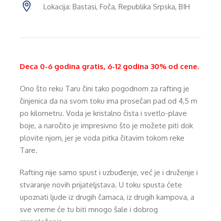
Lokacija: Bastasi, Foča, Republika Srpska, BIH
Deca 0-6 godina gratis, 6-12 godina 30% od cene.
Ono što reku Taru čini tako pogodnom za rafting je
činjenica da na svom toku ima prosečan pad od 4,5 m
po kilometru. Voda je kristalno čista i svetlo-plave
boje, a naročito je impresivno što je možete piti dok
plovite njom, jer je voda pitka čitavim tokom reke
Tare.
Rafting nije samo spust i uzbuđenje, već je i druženje i
stvaranje novih prijateljstava. U toku spusta ćete
upoznati ljude iz drugih čamaca, iz drugih kampova, a
sve vreme će tu biti mnogo šale i dobrog