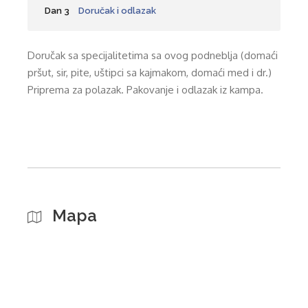
Dan 3
Doručak i odlazak
Doručak sa specijalitetima sa ovog podneblja (domaći
pršut, sir, pite, uštipci sa kajmakom, domaći med i dr.)
Priprema za polazak. Pakovanje i odlazak iz kampa.
Mapa