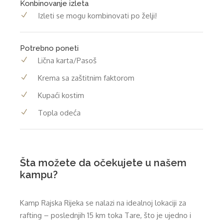
Konbinovanje izleta
Izleti se mogu kombinovati po želji!
Potrebno poneti
Lična karta/Pasoš
Krema sa zaštitnim faktorom
Kupaći kostim
Topla odeća
Šta možete da očekujete u našem
kampu?
Kamp Rajska Rijeka se nalazi na idealnoj lokaciji za
rafting – poslednjih 15 km toka Tare, što je ujedno i