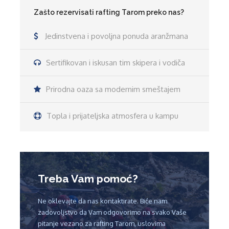
Zašto rezervisati rafting Tarom preko nas?
Jedinstvena i povoljna ponuda aranžmana
Sertifikovan i iskusan tim skipera i vodiča
Prirodna oaza sa modernim smeštajem
Topla i prijateljska atmosfera u kampu
Treba Vam pomoć?
Ne oklevajte da nas kontaktirate. Biće nam
zadovoljstvo da Vam odgovorimo na svako Vaše
pitanje vezano za rafting Tarom, uslovima