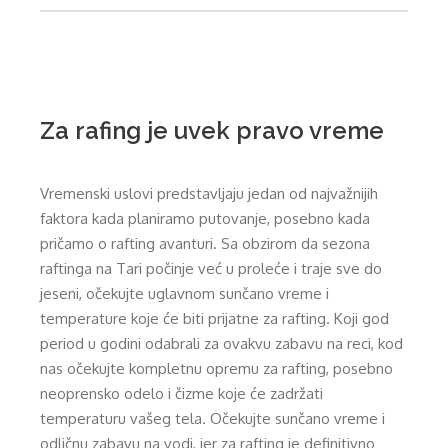
Za rafing je uvek pravo vreme
Vremenski uslovi predstavljaju jedan od najvažnijih
faktora kada planiramo putovanje, posebno kada
pričamo o rafting avanturi. Sa obzirom da sezona
raftinga na Tari počinje već u proleće i traje sve do
jeseni, očekujte uglavnom sunčano vreme i
temperature koje će biti prijatne za rafting. Koji god
period u godini odabrali za ovakvu zabavu na reci, kod
nas očekujte kompletnu opremu za rafting, posebno
neoprensko odelo i čizme koje će zadržati
temperaturu vašeg tela. Očekujte sunčano vreme i
odličnu zabavu na vodi, jer za rafting je definitivno