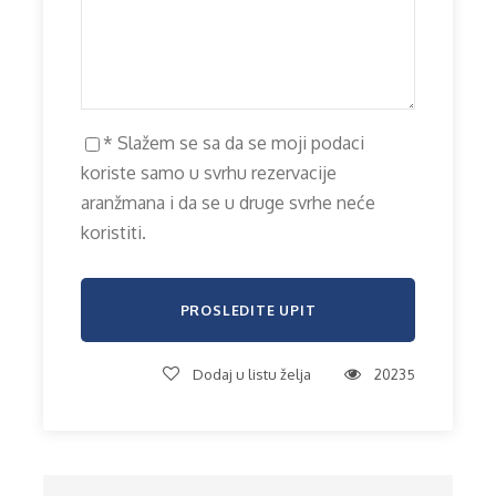
* Slažem se sa da se moji podaci
koriste samo u svrhu rezervacije
aranžmana i da se u druge svrhe neće
koristiti.
Dodaj u listu želja
20235