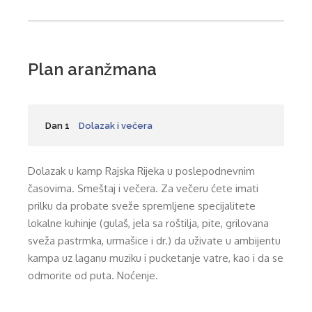
Plan aranžmana
Dan 1
Dolazak i večera
Dolazak u kamp Rajska Rijeka u poslepodnevnim
časovima. Smeštaj i večera. Za večeru ćete imati
prilku da probate sveže spremljene specijalitete
lokalne kuhinje (gulaš, jela sa roštilja, pite, grilovana
sveža pastrmka, urmašice i dr.) da uživate u ambijentu
kampa uz laganu muziku i pucketanje vatre, kao i da se
odmorite od puta. Noćenje.