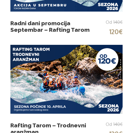
Od
140€
Radni dani promocija
Septembar – Rafting Tarom
120€
Od
140€
Rafting Tarom – Trodnevni
aranžman