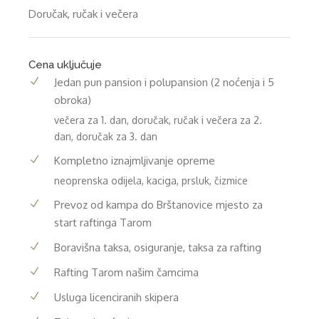
Doručak, ručak i večera
Cena uključuje
Jedan pun pansion i polupansion (2 noćenja i 5
obroka)
večera za 1. dan, doručak, ručak i večera za 2.
dan, doručak za 3. dan
Kompletno iznajmljivanje opreme
neoprenska odijela, kaciga, prsluk, čizmice
Prevoz od kampa do Brštanovice mjesto za
start raftinga Tarom
Boravišna taksa, osiguranje, taksa za rafting
Rafting Tarom našim čamcima
Usluga licenciranih skipera