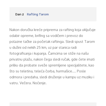
Dan 2
Rafting Tarom
Nakon doručka kreće priprema za rafting koja uključuje
odabir opreme, brifing sa vodičem i prevoz do
polazne tačke za početak raftinga. Sledi spust Tarom
u dužini od nekih 25 km, uz par stanica radi
fotografisanja i kupanja. Čamcima se stiže na našu
privatnu plažu, nakon čega sledi ručak, gde ćete imati
prilku da probate sveže spremljene specijalitete, kao
što su teletina, teleća čorba, hurmašice…. Posle
odmora i predaha, sledi druženje u kampu uz muziku i
vatru. Večera. Noćenje.