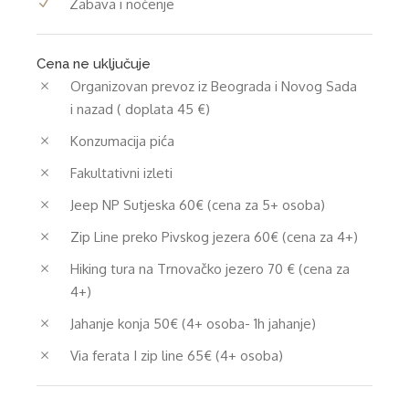
Zabava i noćenje
Cena ne uključuje
Organizovan prevoz iz Beograda i Novog Sada
i nazad ( doplata 45 €)
Konzumacija pića
Fakultativni izleti
Jeep NP Sutjeska 60€ (cena za 5+ osoba)
Zip Line preko Pivskog jezera 60€ (cena za 4+)
Hiking tura na Trnovačko jezero 70 € (cena za
4+)
Jahanje konja 50€ (4+ osoba- 1h jahanje)
Via ferata I zip line 65€ (4+ osoba)