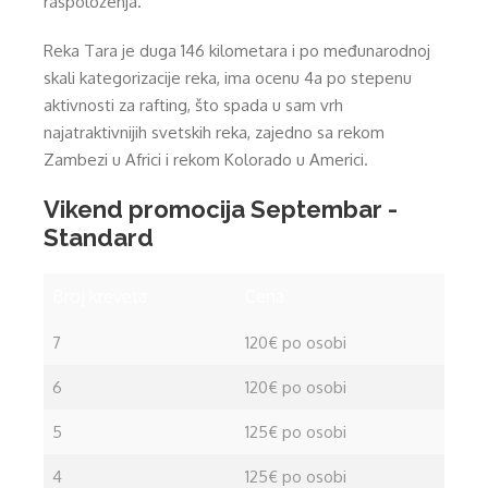
raspoloženja.
Reka Tara je duga 146 kilometara i po međunarodnoj
skali kategorizacije reka, ima ocenu 4a po stepenu
aktivnosti za rafting, što spada u sam vrh
najatraktivnijih svetskih reka, zajedno sa rekom
Zambezi u Africi i rekom Kolorado u Americi.
Vikend promocija Septembar -
Standard
Broj kreveta
Cena
7
120€ po osobi
6
120€ po osobi
5
125€ po osobi
4
125€ po osobi