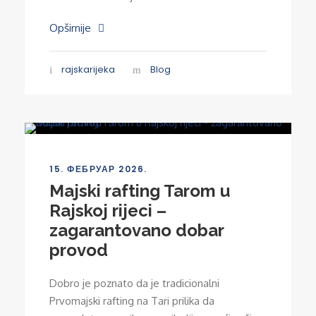
Opširnije
rajskarijeka
Blog
15. ФЕБРУАР 2026.
Majski rafting Tarom u
Rajskoj rijeci –
zagarantovano dobar
provod
Dobro je poznato da je tradicionalni
Prvomajski rafting na Tari prilika da