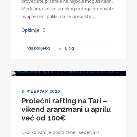
provedete praznike na najbolji mogući način.
Međutim, ukoliko iz nekog razloga propustite
ovaj termin, priliku da se prepuste...
Opširnije
rajskarijeka
Blog
8. ФЕБРУАР 2026.
Prolećni rafting na Tari –
vikend aranžmani u aprilu
već od 100€
Ukoliko vam je dosta zime i sedenja u