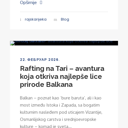
Opširnije
rajskarijeka
Blog
22. ФЕБРУАР 2026.
Rafting na Tari – avantura
koja otkriva najlepše lice
prirode Balkana
Balkan – poznat kao ‘bure baruta’, ali i kao
most između Istoka i Zapada, sa bogatim
kulturnim nasleđem pod uticajem Vizantije,
Osmanlijskog carstva i srednjoevropske
kulture – komad je sveta...