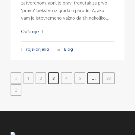
zatvorenom, april je pravi trenutak za prvo
‘pravo’ bekstvo iz grada u prirodu. A, ako
vam je istovremeno važno da tih nekoliko...
Opširnije
rajskarijeka
Blog
1
2
3
4
5
…
33