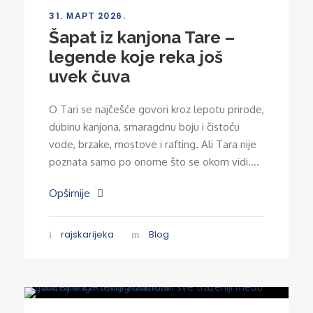
31. МАРТ 2026.
Šapat iz kanjona Tare –
legende koje reka još
uvek čuva
O Tari se najčešće govori kroz lepotu prirode,
dubinu kanjona, smaragdnu boju i čistoću
vode, brzake, mostove i rafting. Ali Tara nije
poznata samo po onome što se okom vidi....
Opširnije
rajskarijeka
Blog