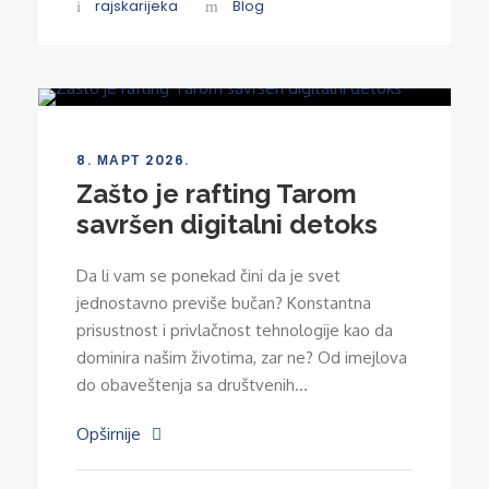
rajskarijeka
Blog
8. МАРТ 2026.
Zašto je rafting Tarom
savršen digitalni detoks
Da li vam se ponekad čini da je svet
jednostavno previše bučan? Konstantna
prisustnost i privlačnost tehnologije kao da
dominira našim životima, zar ne? Od imejlova
do obaveštenja sa društvenih...
Opširnije