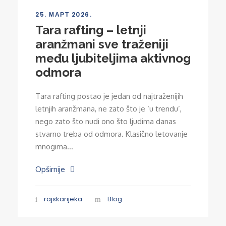
25. МАРТ 2026.
Tara rafting – letnji
aranžmani sve traženiji
među ljubiteljima aktivnog
odmora
Tara rafting postao je jedan od najtraženijih
letnjih aranžmana, ne zato što je ‘u trendu’,
nego zato što nudi ono što ljudima danas
stvarno treba od odmora. Klasično letovanje
mnogima...
Opširnije
rajskarijeka
Blog