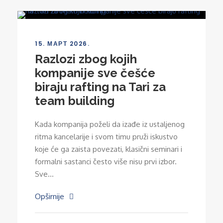
15. МАРТ 2026.
Razlozi zbog kojih
kompanije sve češće
biraju rafting na Tari za
team building
Kada kompanija poželi da izađe iz ustaljenog
ritma kancelarije i svom timu pruži iskustvo
koje će ga zaista povezati, klasični seminari i
formalni sastanci često više nisu prvi izbor.
Sve...
Opširnije