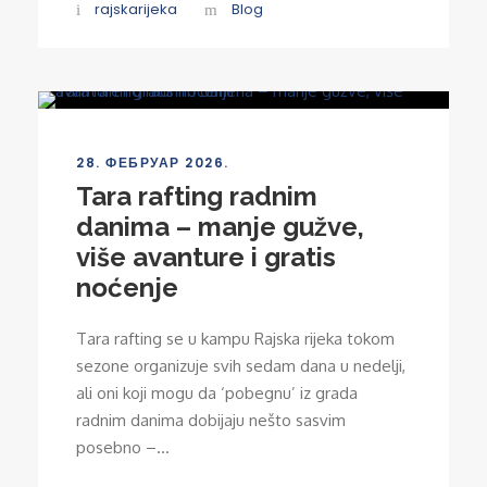
rajskarijeka
Blog
28. ФЕБРУАР 2026.
Tara rafting radnim
danima – manje gužve,
više avanture i gratis
noćenje
Tara rafting se u kampu Rajska rijeka tokom
sezone organizuje svih sedam dana u nedelji,
ali oni koji mogu da ‘pobegnu’ iz grada
radnim danima dobijaju nešto sasvim
posebno –...