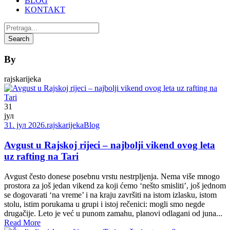
BLOG
KONTAKT
By
rajskarijeka
31
јул
31. јул 2026.
rajskarijeka
Blog
Avgust u Rajskoj rijeci – najbolji vikend ovog leta
uz rafting na Tari
Avgust često donese posebnu vrstu nestrpljenja. Nema više mnogo
prostora za još jedan vikend za koji ćemo ‘nešto smisliti’, još jednom
se dogovarati ‘na vreme’ i na kraju završiti na istom izlasku, istom
stolu, istim porukama u grupi i istoj rečenici: mogli smo negde
drugačije. Leto je već u punom zamahu, planovi odlagani od juna...
Read More