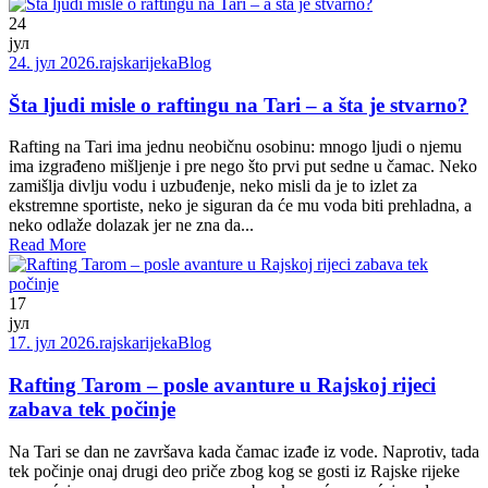
24
јул
24. јул 2026.
rajskarijeka
Blog
Šta ljudi misle o raftingu na Tari – a šta je stvarno?
Rafting na Tari ima jednu neobičnu osobinu: mnogo ljudi o njemu
ima izgrađeno mišljenje i pre nego što prvi put sedne u čamac. Neko
zamišlja divlju vodu i uzbuđenje, neko misli da je to izlet za
ekstremne sportiste, neko je siguran da će mu voda biti prehladna, a
neko odlaže dolazak jer ne zna da...
Read More
17
јул
17. јул 2026.
rajskarijeka
Blog
Rafting Tarom – posle avanture u Rajskoj rijeci
zabava tek počinje
Na Tari se dan ne završava kada čamac izađe iz vode. Naprotiv, tada
tek počinje onaj drugi deo priče zbog kog se gosti iz Rajske rijeke