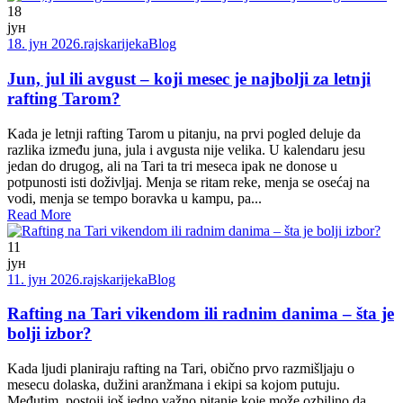
18
јун
18. јун 2026.
rajskarijeka
Blog
Jun, jul ili avgust – koji mesec je najbolji za letnji
rafting Tarom?
Kada je letnji rafting Tarom u pitanju, na prvi pogled deluje da
razlika između juna, jula i avgusta nije velika. U kalendaru jesu
jedan do drugog, ali na Tari ta tri meseca ipak ne donose u
potpunosti isti doživljaj. Menja se ritam reke, menja se osećaj na
vodi, menja se tempo boravka u kampu, pa...
Read More
11
јун
11. јун 2026.
rajskarijeka
Blog
Rafting na Tari vikendom ili radnim danima – šta je
bolji izbor?
Kada ljudi planiraju rafting na Tari, obično prvo razmišljaju o
mesecu dolaska, dužini aranžmana i ekipi sa kojom putuju.
Međutim, postoji još jedno važno pitanje koje može ozbiljno da