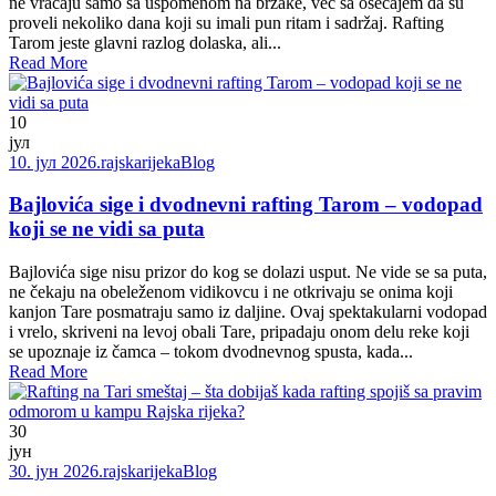
ne vraćaju samo sa uspomenom na brzake, već sa osećajem da su
proveli nekoliko dana koji su imali pun ritam i sadržaj. Rafting
Tarom jeste glavni razlog dolaska, ali...
Read More
10
јул
10. јул 2026.
rajskarijeka
Blog
Bajlovića sige i dvodnevni rafting Tarom – vodopad
koji se ne vidi sa puta
Bajlovića sige nisu prizor do kog se dolazi usput. Ne vide se sa puta,
ne čekaju na obeleženom vidikovcu i ne otkrivaju se onima koji
kanjon Tare posmatraju samo iz daljine. Ovaj spektakularni vodopad
i vrelo, skriveni na levoj obali Tare, pripadaju onom delu reke koji
se upoznaje iz čamca – tokom dvodnevnog spusta, kada...
Read More
30
јун
30. јун 2026.
rajskarijeka
Blog