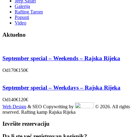
Jeep Safari
Galerija
Rafting Tarom
Popusti
Video
Aktuelno
September special – Weekends – Rajska Rijeka
Od
170€
150€
September special – Weekdays – Rajska Rijeka
Od
140€
120€
Web Design
& SEO Copywriting by
© 2026. All rights
reserved. Rafting kamp Rajska Rijeka
Izvršite rezervaciju
Da li ste već registrovan korisnik?