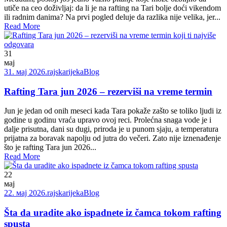
utiče na ceo doživljaj: da li je na rafting na Tari bolje doći vikendom
ili radnim danima? Na prvi pogled deluje da razlika nije velika, jer...
Read More
31
мај
31. мај 2026.
rajskarijeka
Blog
Rafting Tara jun 2026 – rezerviši na vreme termin
Jun je jedan od onih meseci kada Tara pokaže zašto se toliko ljudi iz
godine u godinu vraća upravo ovoj reci. Prolećna snaga vode je i
dalje prisutna, dani su dugi, priroda je u punom sjaju, a temperatura
prijatna za boravak napolju od jutra do večeri. Zato nije iznenađenje
što je rafting Tara jun 2026...
Read More
22
мај
22. мај 2026.
rajskarijeka
Blog
Šta da uradite ako ispadnete iz čamca tokom rafting
spusta