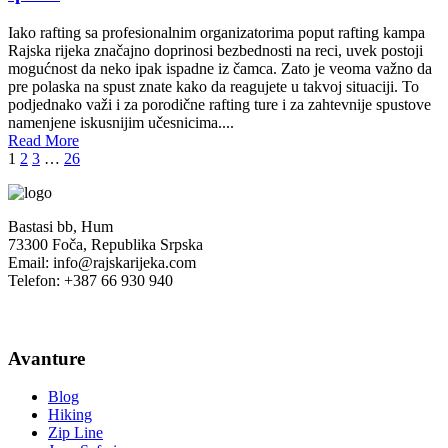
Iako rafting sa profesionalnim organizatorima poput rafting kampa
Rajska rijeka značajno doprinosi bezbednosti na reci, uvek postoji
mogućnost da neko ipak ispadne iz čamca. Zato je veoma važno da
pre polaska na spust znate kako da reagujete u takvoj situaciji. To
podjednako važi i za porodične rafting ture i za zahtevnije spustove
namenjene iskusnijim učesnicima....
Read More
1
2
3
…
26
Bastasi bb, Hum
73300 Foča, Republika Srpska
Email: info@rajskarijeka.com
Telefon: +387 66 930 940
Avanture
Blog
Hiking
Zip Line