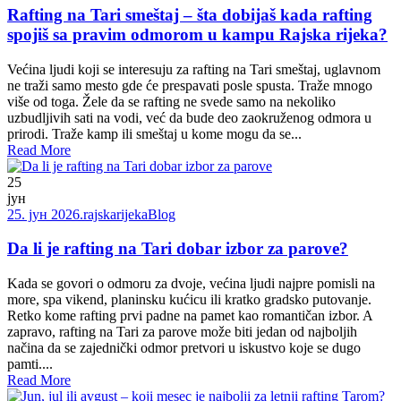
Rafting na Tari smeštaj – šta dobijaš kada rafting
spojiš sa pravim odmorom u kampu Rajska rijeka?
Većina ljudi koji se interesuju za rafting na Tari smeštaj, uglavnom
ne traži samo mesto gde će prespavati posle spusta. Traže mnogo
više od toga. Žele da se rafting ne svede samo na nekoliko
uzbudljivih sati na vodi, već da bude deo zaokruženog odmora u
prirodi. Traže kamp ili smeštaj u kome mogu da se...
Read More
25
јун
25. јун 2026.
rajskarijeka
Blog
Da li je rafting na Tari dobar izbor za parove?
Kada se govori o odmoru za dvoje, većina ljudi najpre pomisli na
more, spa vikend, planinsku kućicu ili kratko gradsko putovanje.
Retko kome rafting prvi padne na pamet kao romantičan izbor. A
zapravo, rafting na Tari za parove može biti jedan od najboljih
načina da se zajednički odmor pretvori u iskustvo koje se dugo
pamti....
Read More