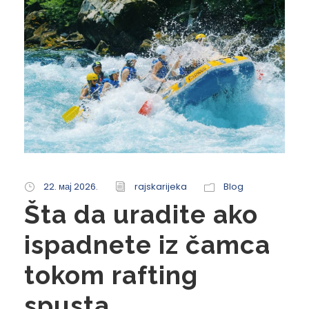
22. мај 2026.
rajskarijeka
Blog
Šta da uradite ako
ispadnete iz čamca
tokom rafting
spusta