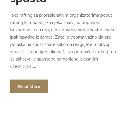
Iako rafting sa profesionalnim organizatorima poput
rafting kampa Rajska rijeka značajno doprinosi
bezbednosti na reci, uvek postoji mogućnost da neko
ipak ispadne iz čamca. Zato je veoma važno da pre
polaska na spust znate kako da reagujete u takvoj
situaciji. To podjednako važi i za porodične rafting ture i
za zahtevnije spustove namenjene iskusnijim
učesnicima....
Read More