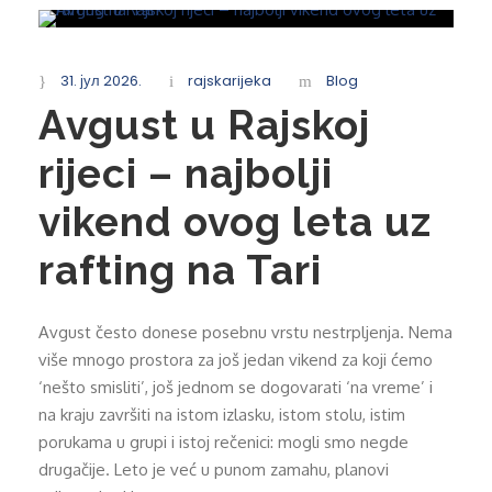
31. јул 2026.
rajskarijeka
Blog
Avgust u Rajskoj
rijeci – najbolji
vikend ovog leta uz
rafting na Tari
Avgust često donese posebnu vrstu nestrpljenja. Nema
više mnogo prostora za još jedan vikend za koji ćemo
‘nešto smisliti’, još jednom se dogovarati ‘na vreme’ i
na kraju završiti na istom izlasku, istom stolu, istim
porukama u grupi i istoj rečenici: mogli smo negde
drugačije. Leto je već u punom zamahu, planovi