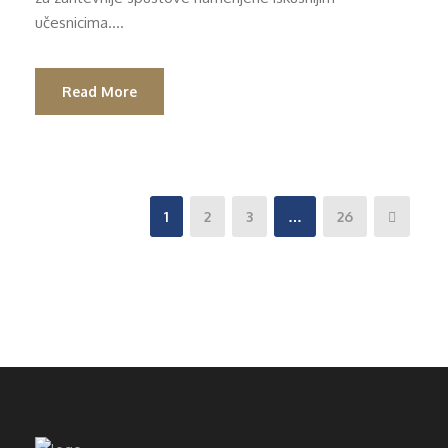
učesnicima....
Read More
1
2
3
…
26