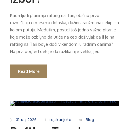
Kada ljudi planiraju rafting na Tari, obično prvo
razmišljaju o mesecu dolaska, dužini aranžmana i ekipi sa
kojom putuju. Međutim, postoji još jedno važno pitanje
koje može ozbiljno da utiče na ceo doživljaj: da li je na
rafting na Tari bolje doći vikendom ili radnim danima?
Na prvi pogled deluje da razlika nije velika, jer...
Read More
31. мај 2026.
rajskarijeka
Blog