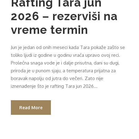
Rafting Tara jun
2026 – rezerviši na
vreme termin
Jun je jedan od onih meseci kada Tara pokaže zašto se
toliko ljudi iz godine u godinu vraća upravo ovoj reci.
Prolećna snaga vode je i dalje prisutna, dani su dugi,
priroda je u punom sjaju, a temperatura prijatna za
boravak napolju od jutra do večeri. Zato nije
iznenađenje što je rafting Tara jun 2026...
Read More