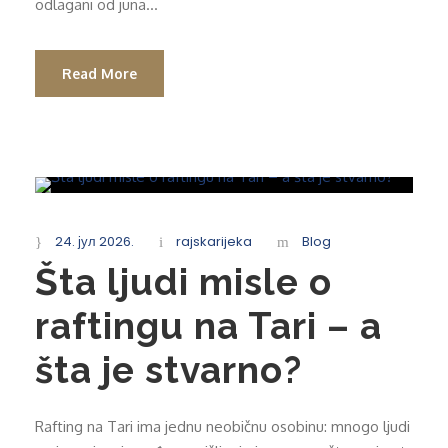
odlagani od juna...
Read More
24. јул 2026.
rajskarijeka
Blog
Šta ljudi misle o
raftingu na Tari – a
šta je stvarno?
Rafting na Tari ima jednu neobičnu osobinu: mnogo ljudi