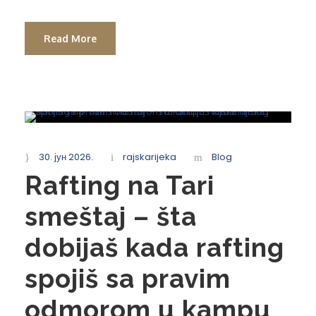
Read More
30. јун 2026.
rajskarijeka
Blog
Rafting na Tari
smeštaj – šta
dobijaš kada rafting
spojiš sa pravim
odmorom u kampu