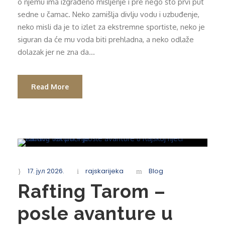
o njemu ima izgrađeno mišljenje i pre nego što prvi put
sedne u čamac. Neko zamišlja divlju vodu i uzbuđenje,
neko misli da je to izlet za ekstremne sportiste, neko je
siguran da će mu voda biti prehladna, a neko odlaže
dolazak jer ne zna da...
Read More
17. јул 2026.
rajskarijeka
Blog
Rafting Tarom –
posle avanture u