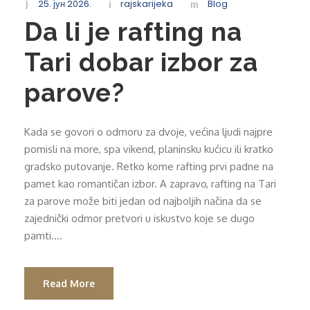
25. јун 2026.
rajskarijeka
Blog
Da li je rafting na
Tari dobar izbor za
parove?
Kada se govori o odmoru za dvoje, većina ljudi najpre
pomisli na more, spa vikend, planinsku kućicu ili kratko
gradsko putovanje. Retko kome rafting prvi padne na
pamet kao romantičan izbor. A zapravo, rafting na Tari
za parove može biti jedan od najboljih načina da se
zajednički odmor pretvori u iskustvo koje se dugo
pamti....
Read More