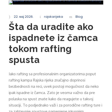
22. мај 2026.
rajskarijeka
Blog
Šta da uradite ako
ispadnete iz čamca
tokom rafting
spusta
Iako rafting sa profesionalnim organizatorima poput
rafting kampa Rajska rijeka značajno doprinosi
bezbednosti na reci, uvek postoji mogućnost da neko
ipak ispadne iz čamca. Zato je veoma važno da pre
polaska na spust znate kako da reagujete u takvoj
situaciji. To podjednako važi i za porodične rafting ture i
za zahtevnije spustove namenjene iskusnijim