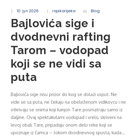
10. јул 2026.
rajskarijeka
Blog
Bajlovića sige i
dvodnevni rafting
Tarom – vodopad
koji se ne vidi sa
puta
Bajlovića sige nisu prizor do kog se dolazi usput. Ne
vide se sa puta, ne čekaju na obeleženom vidikovcu i ne
otkrivaju se onima koji kanjon Tare posmatraju samo iz
daljine. Ovaj spektakularni vodopad i vrelo, skriveni na
levoj obali Tare, pripadaju onom delu reke koji se
upoznaje iz čamca – tokom dvodnevnog spusta, kada...