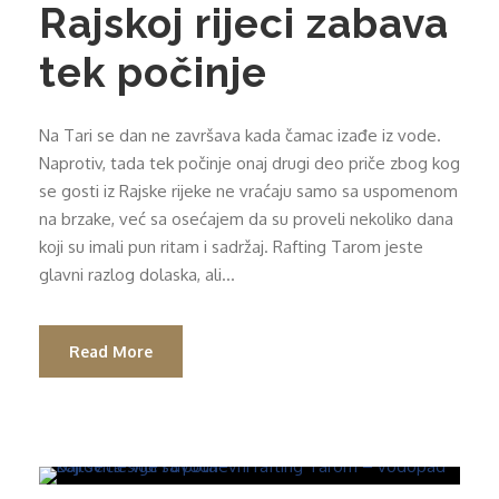
Rajskoj rijeci zabava
tek počinje
Na Tari se dan ne završava kada čamac izađe iz vode.
Naprotiv, tada tek počinje onaj drugi deo priče zbog kog
se gosti iz Rajske rijeke ne vraćaju samo sa uspomenom
na brzake, već sa osećajem da su proveli nekoliko dana
koji su imali pun ritam i sadržaj. Rafting Tarom jeste
glavni razlog dolaska, ali...
Read More