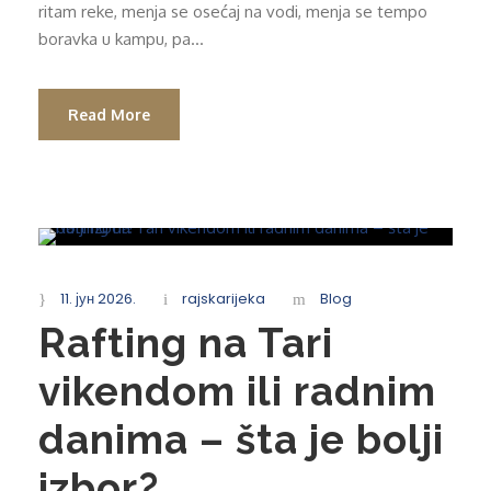
ritam reke, menja se osećaj na vodi, menja se tempo
boravka u kampu, pa...
Read More
11. јун 2026.
rajskarijeka
Blog
Rafting na Tari
vikendom ili radnim
danima – šta je bolji
izbor?