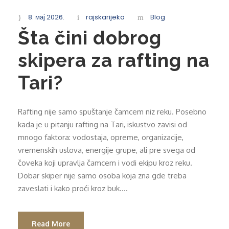
8. мај 2026.
rajskarijeka
Blog
Šta čini dobrog
skipera za rafting na
Tari?
Rafting nije samo spuštanje čamcem niz reku. Posebno
kada je u pitanju rafting na Tari, iskustvo zavisi od
mnogo faktora: vodostaja, opreme, organizacije,
vremenskih uslova, energije grupe, ali pre svega od
čoveka koji upravlja čamcem i vodi ekipu kroz reku.
Dobar skiper nije samo osoba koja zna gde treba
zaveslati i kako proći kroz buk....
Read More