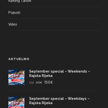
Rafting Tarom
Popusti
Video
AKTUELNO
September special – Weekends –
Rajska Rijeka
150€
Od
170€
September special – Weekdays –
Rajska Rijeka