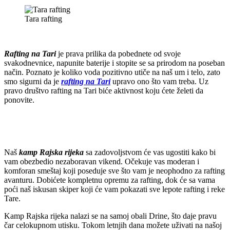
Tara rafting
Rafting na Tari
je prava prilika da pobednete od svoje
svakodnevnice, napunite baterije i stopite se sa prirodom na poseban
način. Poznato je koliko voda pozitivno utiče na naš um i telo, zato
smo sigurni da je
rafting na Tari
upravo ono što vam treba. Uz
pravo društvo rafting na Tari biće aktivnost koju ćete želeti da
ponovite.
Naš
kamp Rajska rijeka
sa zadovoljstvom će vas ugostiti kako bi
vam obezbedio nezaboravan vikend. Očekuje vas moderan i
komforan smeštaj koji poseduje sve što vam je neophodno za rafting
avanturu. Dobićete kompletnu opremu za rafting, dok će sa vama
poći naš iskusan skiper koji će vam pokazati sve lepote rafting i reke
Tare.
Kamp Rajska rijeka nalazi se na samoj obali Drine, što daje pravu
čar celokupnom utisku. Tokom letnjih dana možete uživati na našoj