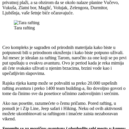
privatnoj plaži, a sa obzirom da se okolo nalaze planine Vučevo,
Vukuša, Zlatni bor, Maglić, Volujak, Zelengora, Durmitor,
Ljubišnja, vaše šetnje biće očaravajuće.
Tara rafting
Ceo kompleks je sagrađen od prirodnih materijala kako biste u
potpunosti bili u prirodnom okruženju i kako biste potpuno uživali.
Jul mesec je idealan za rafting Tarom, naročito za one koji se po prvi
put upuštaju u ovakvu avanturu. Ovo je period kada je reka mirnija
ali ćete svakako uživati u njenim brzacima, brzini vode kao i
upečatljivim slapovima.
Rajska rijeka kamp može se pohvaliti sa preko 20.000 uspešnih
rafting avantura i preko 1400 team building-a, što dovoljno govori o
tome da činimo sve da posetioce učinimo zadovoljnim i srećnim.
Ako nas posetite, razumećete o čemu pričamo. Pored rafting, u
ponudi je i Zip Line, Jeep safari i Hiking. Neku od ovih aktivnosti
možete ukombinovati sa raftingom i imaćete zaista nezaboravan
vikend.
Spremite se za magičnu avanturu i obezbedite sebi mesto u kampu