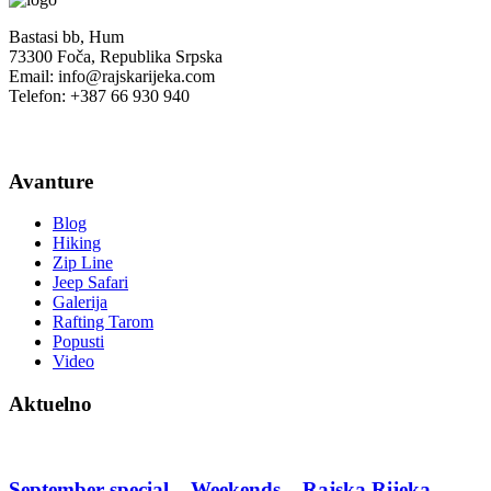
Bastasi bb, Hum
73300 Foča, Republika Srpska
Email: info@rajskarijeka.com
Telefon: +387 66 930 940
Avanture
Blog
Hiking
Zip Line
Jeep Safari
Galerija
Rafting Tarom
Popusti
Video
Aktuelno
September special – Weekends – Rajska Rijeka