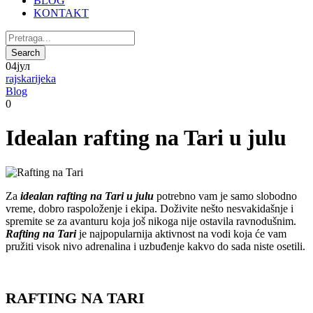
BLOG
KONTAKT
04
јул
rajskarijeka
Blog
0
Idealan rafting na Tari u julu
Za
idealan rafting na Tari u julu
potrebno vam je samo slobodno
vreme, dobro raspoloženje i ekipa. Doživite nešto nesvakidašnje i
spremite se za avanturu koja još nikoga nije ostavila ravnodušnim.
Rafting na Tari
je najpopularnija aktivnost na vodi koja će vam
pružiti visok nivo adrenalina i uzbuđenje kakvo do sada niste osetili.
RAFTING NA TARI