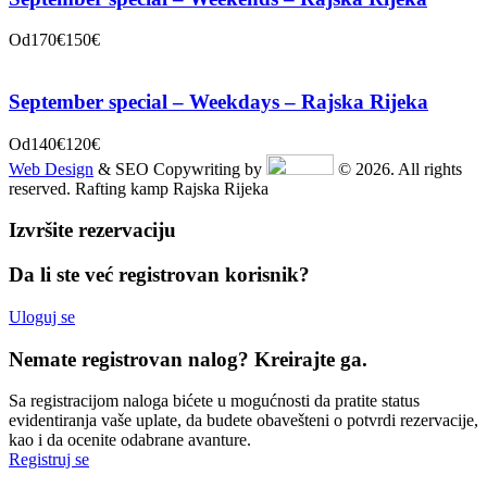
Od
170€
150€
September special – Weekdays – Rajska Rijeka
Od
140€
120€
Web Design
& SEO Copywriting by
© 2026. All rights
reserved. Rafting kamp Rajska Rijeka
Izvršite rezervaciju
Da li ste već registrovan korisnik?
Uloguj se
Nemate registrovan nalog? Kreirajte ga.
Sa registracijom naloga bićete u mogućnosti da pratite status
evidentiranja vaše uplate, da budete obavešteni o potvrdi rezervacije,
kao i da ocenite odabrane avanture.
Registruj se