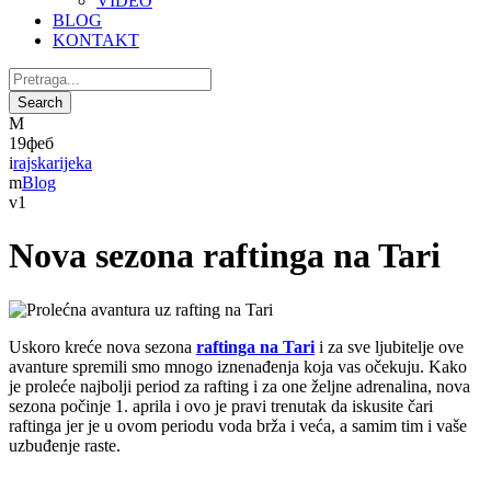
VIDEO
BLOG
KONTAKT
19
феб
rajskarijeka
Blog
1
Nova sezona raftinga na Tari
Uskoro kreće nova sezona
raftinga na Tari
i za sve ljubitelje ove
avanture spremili smo mnogo iznenađenja koja vas očekuju. Kako
je proleće najbolji period za rafting i za one željne adrenalina, nova
sezona počinje 1. aprila i ovo je pravi trenutak da iskusite čari
raftinga jer je u ovom periodu voda brža i veća, a samim tim i vaše
uzbuđenje raste.