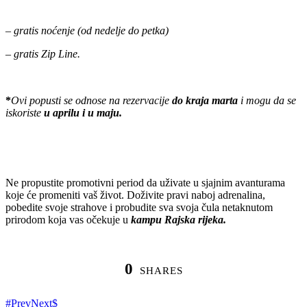
– gratis noćenje (od nedelje do petka)
– gratis Zip Line.
*
Ovi popusti se odnose na rezervacije
do kraja marta
i mogu da se
iskoriste
u aprilu i u maju.
Ne propustite promotivni period da uživate u sjajnim avanturama
koje će promeniti vaš život. Doživite pravi naboj adrenalina,
pobedite svoje strahove i probudite sva svoja čula netaknutom
prirodom koja vas očekuje u
kampu Rajska rijeka.
0
SHARES
Prev
Next