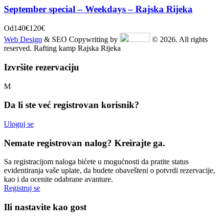
September special – Weekdays – Rajska Rijeka
Od
140€
120€
Web Design
& SEO Copywriting by
© 2026. All rights
reserved. Rafting kamp Rajska Rijeka
Izvršite rezervaciju
Da li ste već registrovan korisnik?
Uloguj se
Nemate registrovan nalog? Kreirajte ga.
Sa registracijom naloga bićete u mogućnosti da pratite status
evidentiranja vaše uplate, da budete obavešteni o potvrdi rezervacije,
kao i da ocenite odabrane avanture.
Registruj se
Ili nastavite kao gost