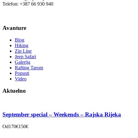
Telefon: +387 66 930 940
Avanture
Blog
Hiking
Zip Line
Jeep Safari
Galerija
Rafting Tarom
Popusti
Video
Aktuelno
September special – Weekends – Rajska Rijeka
Od
170€
150€