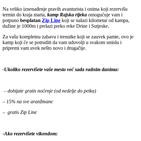
Na veliko iznenađenje pravih avanturista i onima koji rezervišu
termin do kraja marta,
kamp Rajska rijeka
omogućuje vam i
potpuno
besplatan
Zip Line
koji se nalazi kilometar od kampa,
dužine je 1000m i prelazi preko reke Drine i Sutjeske.
Za vašu kompletnu zabavu i trenutke koji se zauvek pamte, ovo je
kamp koji će se potruditi da vam udovolji u svakom smislu i
pripremi vam uvek nešto novo i drugačije.
-Ukoliko rezervišete vaše mesto već sada radnim danima:
– dobijate gratis noćenje (od nedelje do petka)
– 15% na sve aranžmane
– gratis Zip Line
-Ako rezervišete vikendom: