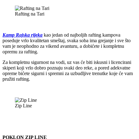
Rafting na Tari
Kamp Rajska rijeka
kao jedan od najboljih rafting kampova
poseduje vrlo kvalitetan smeštaj, svaka soba ima grejanje i sve što
vam je neophodno za vikend avanturu, a dobićete i kompletnu
opremu za rafting.
Za kompletnu sigurnost na vodi, uz vas će biti iskusni i licencirani
skiperi koji vrlo dobro poznaju svaki deo reke, a pored adekvatne
opreme bićete sigurni i spremni za uzbudljive trenutke koje će vam
pružiti rafting.
Zip Line
POKLON ZIP LINE