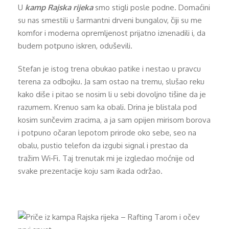
U
kamp Rajska rijeka
smo stigli posle podne. Domaćini
su nas smestili u šarmantni drveni bungalov, čiji su me
komfor i moderna opremljenost prijatno iznenadili i, da
budem potpuno iskren, oduševili.
Stefan je istog trena obukao patike i nestao u pravcu
terena za odbojku. Ja sam ostao na tremu, slušao reku
kako diše i pitao se nosim li u sebi dovoljno tišine da je
razumem. Krenuo sam ka obali. Drina je blistala pod
kosim sunčevim zracima, a ja sam opijen mirisom borova
i potpuno očaran lepotom prirode oko sebe, seo na
obalu, pustio telefon da izgubi signal i prestao da
tražim Wi‑Fi. Taj trenutak mi je izgledao moćnije od
svake prezentacije koju sam ikada održao.