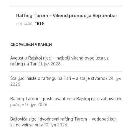
Rafting Tarom – Vikend promocija Septembar
110€
Od
140€
СКОРАШЊИ ЧЛАНЦИ
Avgust u Rajskoj rijeci – najbolji vikend ovog leta uz
rafting na Tari
31. јул 2026.
Šta ljudi misle o raftingu na Tari – a šta je stvarno?
24. јул
2026.
Rafting Tarom – posle avanture u Rajskoj rijeci zabava tek
počinje
17. јул 2026.
Bajlovića sige i dvodnevni rafting Tarom – vodopad koji
se ne vidi sa puta
10. јул 2026.