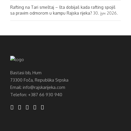
Rafting na Tari smeštaj – šta dobijaš kada rafting spojiš
sa pravim odmorom u kampu Rajska rijeka?
30. јун 2026.
Bastasi bb, Hum
73300 Foča, Republika Srpska
Email: info@rajskarijeka.com
Telefon: +387 66 930 940