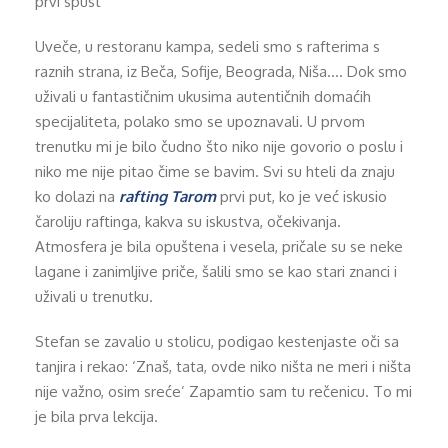
Uveče, u restoranu kampa, sedeli smo s rafterima s
raznih strana, iz Beča, Sofije, Beograda, Niša…. Dok smo
uživali u fantastičnim ukusima autentičnih domaćih
specijaliteta, polako smo se upoznavali. U prvom
trenutku mi je bilo čudno što niko nije govorio o poslu i
niko me nije pitao čime se bavim. Svi su hteli da znaju
ko dolazi na
rafting Tarom
prvi put, ko je već iskusio
čaroliju raftinga, kakva su iskustva, očekivanja.
Atmosfera je bila opuštena i vesela, pričale su se neke
lagane i zanimljive priče, šalili smo se kao stari znanci i
uživali u trenutku.
Stefan se zavalio u stolicu, podigao kestenjaste oči sa
tanjira i rekao: ‘Znaš, tata, ovde niko ništa ne meri i ništa
nije važno, osim sreće’ Zapamtio sam tu rečenicu. To mi
je bila prva lekcija.