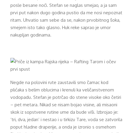
posle besane noći. Stefan se naglas smejao, a ja sam
prvi put nakon dugo godina pustio da me nosi nepoznat
ritam. Uhvatio sam sebe da se, nakon prvobitnog šoka,
smejem isto tako glasno. Huk reke saprao je umor
nakupljan godinama.
Negde na polovini rute zaustavili smo čamac kod
plićaka s belim oblucima i krenuli ka veličanstvenom
vodopadu. Stefan je potrčao do stene visoke oko četiri
– pet metara. Nikad se nisam bojao visine, ali misaoni
skok iz sopstvene rutine ume da bude viši. Izbrojao je:
‘tri, dva, jedan’ i nestao i u tirkizu Tare, voda se zatvorila
poput hladne draperije, a onda je izronio s osmehom