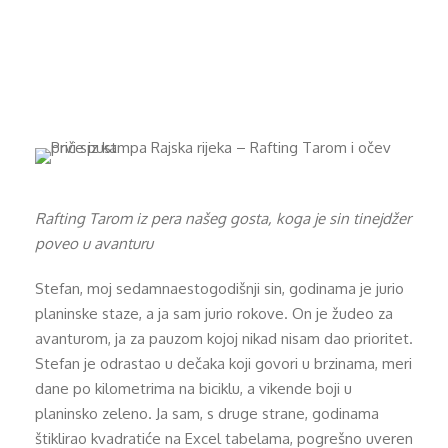
očev prvi spust
Rafting Tarom iz pera našeg gosta, koga je sin tinejdžer
poveo u avanturu
Stefan, moj sedamnaestogodišnji sin, godinama je jurio
planinske staze, a ja sam jurio rokove. On je žudeo za
avanturom, ja za pauzom kojoj nikad nisam dao prioritet.
Stefan je odrastao u dečaka koji govori u brzinama, meri
dane po kilometrima na biciklu, a vikende boji u
planinsko zeleno. Ja sam, s druge strane, godinama
štiklirao kvadratiće na Excel tabelama, pogrešno uveren