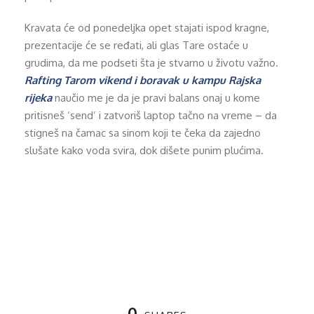
Kravata će od ponedeljka opet stajati ispod kragne,
prezentacije će se ređati, ali glas Tare ostaće u
grudima, da me podseti šta je stvarno u životu važno.
Rafting Tarom vikend i boravak u kampu Rajska
rijeka
naučio me je da je pravi balans onaj u kome
pritisneš ‘send’ i zatvoriš laptop tačno na vreme – da
stigneš na čamac sa sinom koji te čeka da zajedno
slušate kako voda svira, dok dišete punim plućima.
0