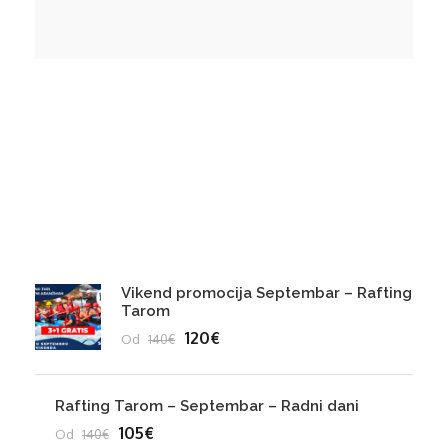
Hiking
Jeep Safari
Popusti 2024
Vikend promocija Septembar – Rafting
Tarom
120€
Od
140€
Rafting Tarom – Septembar – Radni dani
105€
Od
140€