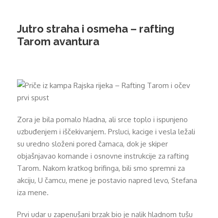
Jutro straha i osmeha – rafting
Tarom avantura
Zora je bila pomalo hladna, ali srce toplo i ispunjeno
uzbuđenjem i iščekivanjem. Prsluci, kacige i vesla ležali
su uredno složeni pored čamaca, dok je skiper
objašnjavao komande i osnovne instrukcije za rafting
Tarom. Nakom kratkog brifinga, bili smo spremni za
akciju, U čamcu, mene je postavio napred levo, Stefana
iza mene.
Prvi udar u zapenušani brzak bio je nalik hladnom tušu