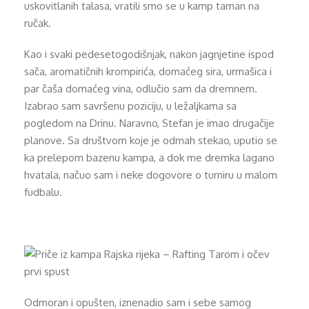
uskovitlanih talasa, vratili smo se u kamp taman na
ručak.
Kao i svaki pedesetogodišnjak, nakon jagnjetine ispod
sača, aromatičnih krompirića, domaćeg sira, urmašica i
par čaša domaćeg vina, odlučio sam da dremnem.
Izabrao sam savršenu poziciju, u ležaljkama sa
pogledom na Drinu. Naravno, Stefan je imao drugačije
planove. Sa društvom koje je odmah stekao, uputio se
ka prelepom bazenu kampa, a dok me dremka lagano
hvatala, načuo sam i neke dogovore o turniru u malom
fudbalu.
Odmoran i opušten, iznenadio sam i sebe samog