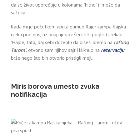
da se život upoređuje u kolonama ‘hitno’ i ‘može da
sačeka’.
Kada mi je početkom aprila gurnuo flajer kampa Rajska
rijeka pod nos, uz onaj njegov šeretski pogled i rekao:
‘Hajde, tata, daj sebi dozvolu da dišeš, idemo na
rafting
Tarom’
, otvorio sam njihov sajt i kliknuo na
rezervaciju
brže nego što bih otvorio pristigli mejl.
Miris borova umesto zvuka
notifikacija