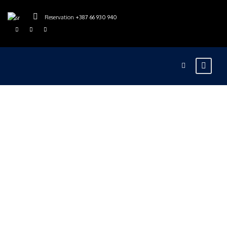
Reservation
+387 66 930 940
rajskarijeka
Blog
0
Priče iz kampa
Rajska rijeka –
Rafting Tarom i