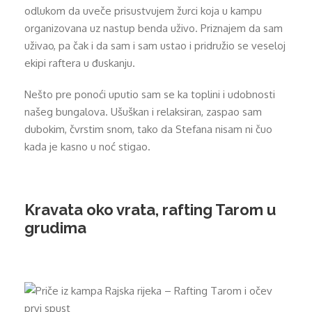
odlukom da uveče prisustvujem žurci koja u kampu
organizovana uz nastup benda uživo. Priznajem da sam
uživao, pa čak i da sam i sam ustao i pridružio se veseloj
ekipi raftera u đuskanju.
Nešto pre ponoći uputio sam se ka toplini i udobnosti
našeg bungalova. Ušuškan i relaksiran, zaspao sam
dubokim, čvrstim snom, tako da Stefana nisam ni čuo
kada je kasno u noć stigao.
Kravata oko vrata, rafting Tarom u
grudima