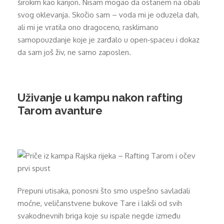
širokim kao kanjon. Nisam mogao da ostanem na obali
svog oklevanja. Skočio sam – voda mi je oduzela dah,
ali mi je vratila ono dragoceno, rasklimano
samopouzdanje koje je zarđalo u open‑spaceu i dokaz
da sam još živ, ne samo zaposlen.
Uživanje u kampu nakon rafting
Tarom avanture
Prepuni utisaka, ponosni što smo uspešno savladali
moćne, veličanstvene bukove Tare i lakši od svih
svakodnevnih briga koje su ispale negde između