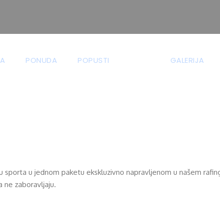
A
PONUDA
POPUSTI
GALERIJA
ng – idealna kombina
vu vrstu sporta u jednom paketu ekskluzivno napravljenom u našem raf
a ne zaboravljaju.