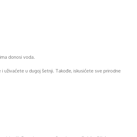
ekima donosi voda.
 i uživaćete u dugoj šetnji. Takođe, iskusićete sve prirodne