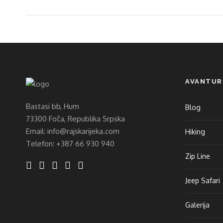
AVANTUR
Bastasi bb, Hum
Blog
73300 Foča, Republika Srpska
Email: info@rajskarijeka.com
Hiking
Telefon: +387 66 930 940
Zip Line
Jeep Safari
Galerija