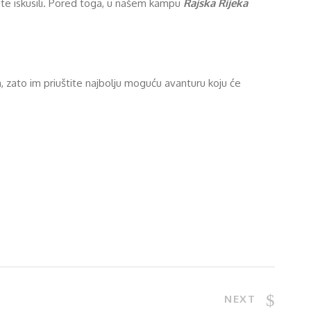
ste iskusili. Pored toga, u našem kampu
Rajska Rijeka
, zato im priuštite najbolju moguću avanturu koju će
NEXT