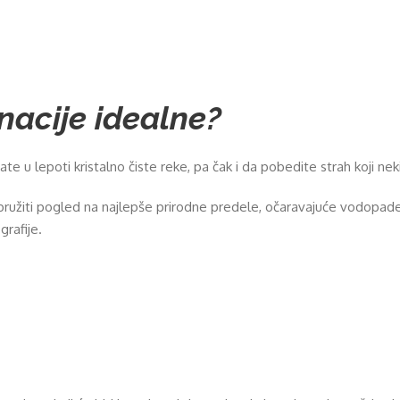
nacije idealne?
vate u lepoti kristalno čiste reke, pa čak i da pobedite strah koji n
m pružiti pogled na najlepše prirodne predele, očaravajuće vodopade
rafije.