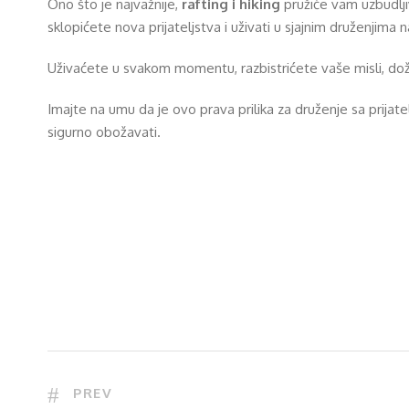
Ono što je najvažnije,
rafting i hiking
pružiće vam uzbudlji
sklopićete nova prijateljstva i uživati u sjajnim druženjima 
Uživaćete u svakom momentu, razbistrićete vaše misli, doži
Imajte na umu da je ovo prava prilika za druženje sa prija
sigurno obožavati.
PREV