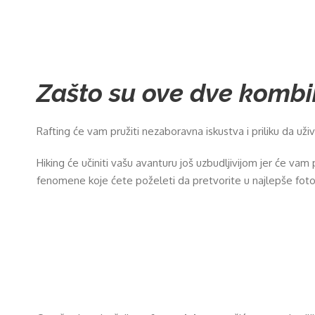
Zašto su ove dve kombi
Rafting će vam pružiti nezaboravna iskustva i priliku da uži
Hiking će učiniti vašu avanturu još uzbudljivijom jer će va
fenomene koje ćete poželeti da pretvorite u najlepše fotog