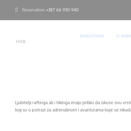
Reservation
+387 66 930 940
rajskarijeka
Blog
1
13
NASLOVNA
O NAM
Rafting i hiki
НОВ
Ljubitelji raftinga ali i hikinga imaju priliku da iskuse o
koji su u potrazi za adrenalinom i avanturama koje se nikad