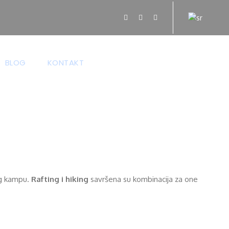
BLOG
KONTAKT
cija
ing kampu.
Rafting i hiking
savršena su kombinacija za one