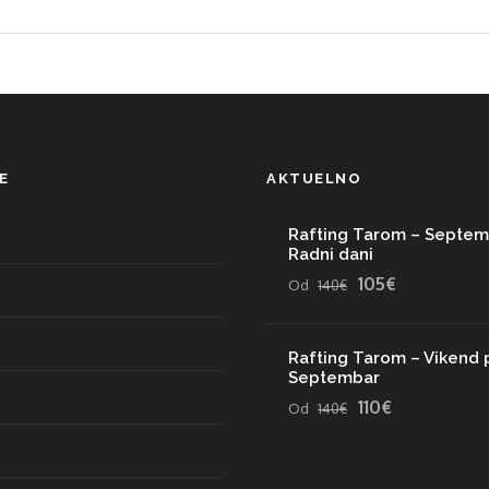
E
AKTUELNO
Rafting Tarom – Septem
Radni dani
105€
Od
140€
Rafting Tarom – Vikend 
Septembar
110€
Od
140€