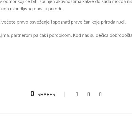
v odmor koji će biti ispunjen aktivnostima kakve do sada možda ni
nakon uzbudljivog dana u prirodi.
većete pravo osveženje i spoznati prave čari koje priroda nudi.
teljima, partnerom pa čak i porodicom. Kod nas su dečica dobrodošla
0
SHARES