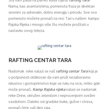
Šta vam pada na pamet kada čujete
rafting Tara
?
Nama, kao avanturistima, pomenuta fraza je direktan
sinonim za adrenalin, dobru energiju i prirodu. Sve ovo
pomenuto možete pronaći na reci Tari u našem kampu
Rajska Rijeka i mnogo više što možete pročitati u
nastavku ovog teksta.
RAFTING CENTAR TARA
Nadomak reke nalazi se naš
rafting centar Tara
koji je
u potpunosti oblikovan da vam pruži nezaboravno
iskustvo i gostoprimstvo koje se ruku na srce, retko gde
može pronaći.
Kamp Rajska rijeka
nalazi se nadomak
reke Drine, okružen zelenilom i neprocenjivim svežim
vazduhom. Daleko od gradske buke, gužve i stresa,
pronaći ćete vaš deo raja.