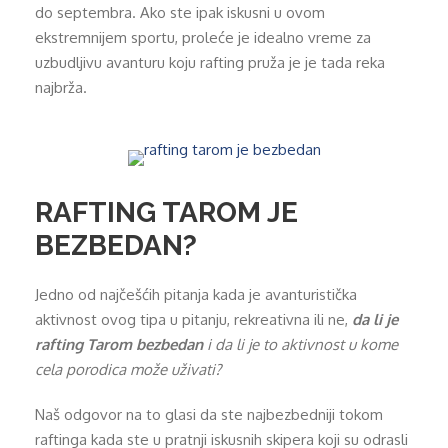
do septembra. Ako ste ipak iskusni u ovom
ekstremnijem sportu, proleće je idealno vreme za
uzbudljivu avanturu koju rafting pruža je je tada reka
najbrža.
RAFTING TAROM JE
BEZBEDAN?
Jedno od najčešćih pitanja kada je avanturistička
aktivnost ovog tipa u pitanju, rekreativna ili ne,
da li je
rafting Tarom bezbedan
i da li je to aktivnost u kome
cela porodica može uživati?
Naš odgovor na to glasi da ste najbezbedniji tokom
raftinga kada ste u pratnji iskusnih skipera koji su odrasli