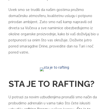
Uvek smo se trudili da našim gostima pružimo
domaćinsku atmosferu, kvalitetnu uslugu i potpuno
prirodan ambijent. Zato smo naš kamp napravili od
drveta sa Vučeva a sve namirnice obezbeđujemo iz
okolne organske proizvodnje, kako bi vaš doživljaj bio u
potpunosti sa onim što vas okružuje. Doživite jutro
pored smaragdne Drine, provedite dan na Tari i noć
pored vatre.
STA JE TO RAFTING?
U potrazi za novim uzbuđenjima pronašli smo način da
probudimo adrenalin u vama tako što ćete iskusiti