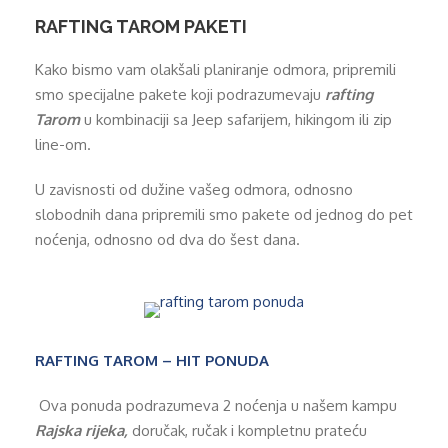
RAFTING TAROM PAKETI
Kako bismo vam olakšali planiranje odmora, pripremili
smo specijalne pakete koji podrazumevaju
rafting
Tarom
u kombinaciji sa Jeep safarijem, hikingom ili zip
line-om.
U zavisnosti od dužine vašeg odmora, odnosno
slobodnih dana pripremili smo pakete od jednog do pet
noćenja, odnosno od dva do šest dana.
RAFTING TAROM – HIT PONUDA
Ova ponuda podrazumeva 2 noćenja u našem kampu
Rajska rijeka,
doručak, ručak i kompletnu prateću