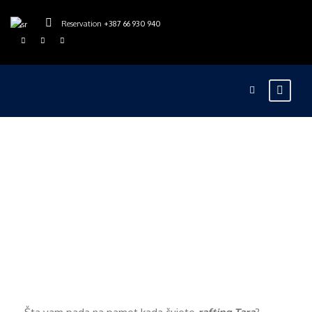
Reservation
+387 66 930 940
rajskarijeka
Blog
0
RAFTING TARA