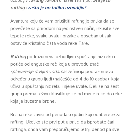
uzbudljiv
rafting Tarom
u našem kampu.
Šta je to
rafting
i
zašto je on toliko uzbudljiv?
Avantura koju će vam priušititi rafting je prilika da se
povežete sa prirodom na jedinstven način, iskusite sve
lepote reke, svaku uvalu i brzake a poseban utisak
ostaviće kristalno čista voda reke Tare.
Rafting
podrazumeva uzbudljivo spuštanje niz reku i
potiče od engleske reči koja u prevodu znači
splavarenje divljim vodama
.Definicija podrazumeva
određenu grupu ljudi (najčešće od 4 do 10 osoba) koja
uživa u spuštanju niz reku i njene uvale. Deli se na šest
grupa prema težini i klasifikuje se od mirne reke do reke
koja je izuzetne brzine.
Brzina reke zavisi od perioda u godini koji odaberete za
rafting. Ukoliko ste prvi put u prilici da isprobate čari
raftinga, onda vam preporučujemo letnji period pa sve