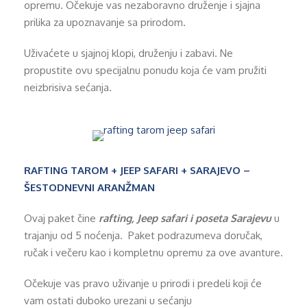
opremu. Očekuje vas nezaboravno druženje i sjajna
prilika za upoznavanje sa prirodom.
Uživaćete u sjajnoj klopi, druženju i zabavi. Ne
propustite ovu specijalnu ponudu koja će vam pružiti
neizbrisiva sećanja.
RAFTING TAROM + JEEP SAFARI + SARAJEVO –
ŠESTODNEVNI ARANŽMAN
Ovaj paket čine
rafting, Jeep safari i poseta Sarajevu
u
trajanju od 5 noćenja. Paket podrazumeva doručak,
ručak i večeru kao i kompletnu opremu za ove avanture.
Očekuje vas pravo uživanje u prirodi i predeli koji će
vam ostati duboko urezani u sećanju