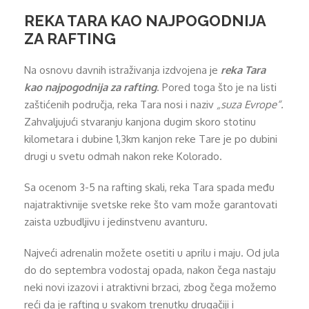
REKA TARA KAO NAJPOGODNIJA
ZA RAFTING
Na osnovu davnih istraživanja izdvojena je
reka Tara
kao najpogodnija za rafting
. Pored toga što je na listi
zaštićenih područja, reka Tara nosi i naziv
„suza Evrope“.
Zahvaljujući stvaranju kanjona dugim skoro stotinu
kilometara i dubine 1,3km kanjon reke Tare je po dubini
drugi u svetu odmah nakon reke Kolorado.
Sa ocenom 3-5 na rafting skali, reka Tara spada među
najatraktivnije svetske reke što vam može garantovati
zaista uzbudljivu i jedinstvenu avanturu.
Najveći adrenalin možete osetiti u aprilu i maju. Od jula
do do septembra vodostaj opada, nakon čega nastaju
neki novi izazovi i atraktivni brzaci, zbog čega možemo
reći da je rafting u svakom trenutku drugačiji i