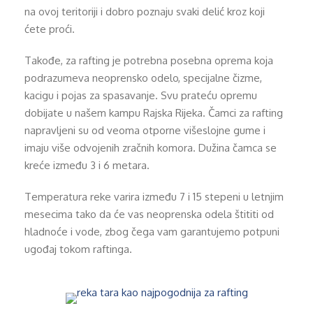
na ovoj teritoriji i dobro poznaju svaki delić kroz koji
ćete proći.
Takođe, za rafting je potrebna posebna oprema koja
podrazumeva neoprensko odelo, specijalne čizme,
kacigu i pojas za spasavanje. Svu prateću opremu
dobijate u našem kampu Rajska Rijeka. Čamci za rafting
napravljeni su od veoma otporne višeslojne gume i
imaju više odvojenih zračnih komora. Dužina čamca se
kreće između 3 i 6 metara.
Temperatura reke varira između 7 i 15 stepeni u letnjim
mesecima tako da će vas neoprenska odela štititi od
hladnoće i vode, zbog čega vam garantujemo potpuni
ugođaj tokom raftinga.