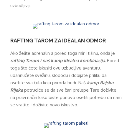
uzbudljiviji.
RAFTING TAROM ZA IDEALAN ODMOR
Ako želite adrenalin a pored toga mir i tišinu, onda je
rafting Tarom i naš kamp idealna kombinacija.
Pored
toga što ćete iskusiti ovu uzbudljivu avanturu,
udahnućete svežinu, slobodu i dobijate priliku da
osetite sva čula koja priroda budi. Naš
kamp Rajska
Rijeka
potrudiće se da sve čari prelepe Tare doživite
na pravi način kako biste ponovo osetili potrebu da nam
se vratite i doživite novo iskustvo.