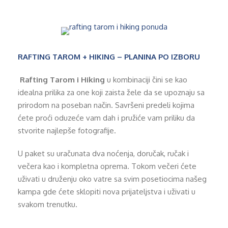
RAFTING TAROM + HIKING – PLANINA PO IZBORU
Rafting Tarom i Hiking
u kombinaciji čini se kao
idealna prilika za one koji zaista žele da se upoznaju sa
prirodom na poseban način. Savršeni predeli kojima
ćete proći oduzeće vam dah i pružiće vam priliku da
stvorite najlepše fotografije.
U paket su uračunata dva noćenja, doručak, ručak i
večera kao i kompletna oprema. Tokom večeri ćete
uživati u druženju oko vatre sa svim posetiocima našeg
kampa gde ćete sklopiti nova prijateljstva i uživati u
svakom trenutku.