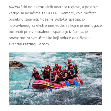
Kaciga
štiti od eventualnih udaraca u glavu, a postoje i
kacige sa nosačima za GO PRO kamere, koje možete
posebno iznajmiti. Nošenje
prsluka
, specijalno
napravljenog za ekstremne vode, sa kojim je nemoguće
potonuti pri eventualnom ispadanju iz čamca, je
obavezno za sve učesnike koji odluče da uživaju u
avanturi
rafting Tarom
.