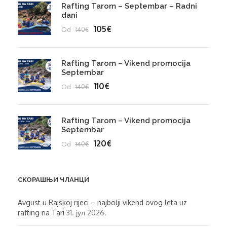
Rafting Tarom – Septembar – Radni
dani
105€
Od
140€
Rafting Tarom – Vikend promocija
Septembar
110€
Od
140€
Rafting Tarom – Vikend promocija
Septembar
120€
Od
140€
СКОРАШЊИ ЧЛАНЦИ
Avgust u Rajskoj rijeci – najbolji vikend ovog leta uz
rafting na Tari
31. јул 2026.