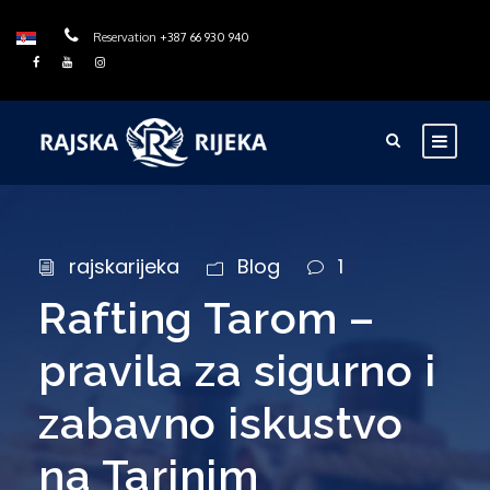
Reservation
+387 66 930 940
rajskarijeka
Blog
1
Rafting Tarom –
pravila za sigurno i
zabavno iskustvo
na Tarinim