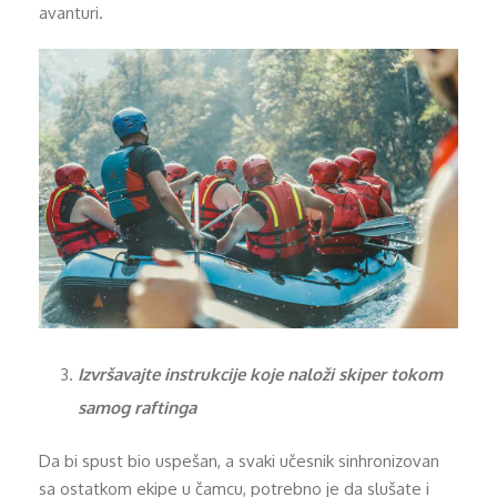
avanturi.
Izvršavajte instrukcije koje naloži skiper tokom
samog raftinga
Da bi spust bio uspešan, a svaki učesnik sinhronizovan
sa ostatkom ekipe u čamcu, potrebno je da slušate i