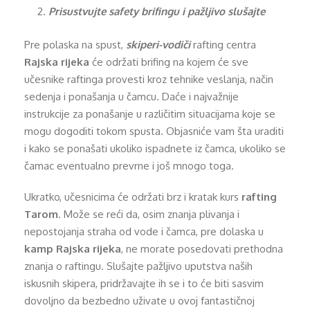
Prisustvujte safety brifingu i pažljivo slušajte
Pre polaska na spust,
skiperi-vodiči
rafting centra
Rajska rijeka
će održati brifing na kojem će sve
učesnike raftinga provesti kroz tehnike veslanja, način
sedenja i ponašanja u čamcu. Daće i najvažnije
instrukcije za ponašanje u različitim situacijama koje se
mogu dogoditi tokom spusta. Objasniće vam šta uraditi
i kako se ponašati ukoliko ispadnete iz čamca, ukoliko se
čamac eventualno prevrne i još mnogo toga.
Ukratko, učesnicima će održati brz i kratak kurs
rafting
Tarom
. Može se reći da, osim znanja plivanja i
nepostojanja straha od vode i čamca, pre dolaska u
kamp Rajska rijeka
, ne morate posedovati prethodna
znanja o raftingu. Slušajte pažljivo uputstva naših
iskusnih skipera, pridržavajte ih se i to će biti sasvim
dovoljno da bezbedno uživate u ovoj fantastičnoj