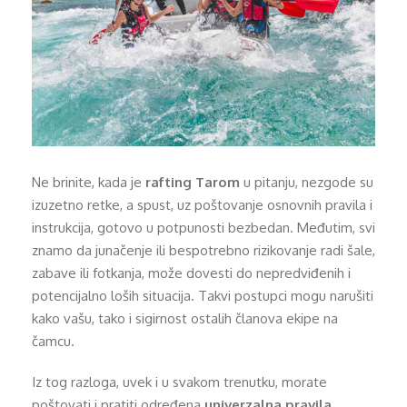
Ne brinite, kada je
rafting Tarom
u pitanju, nezgode su
izuzetno retke, a spust, uz poštovanje osnovnih pravila i
instrukcija, gotovo u potpunosti bezbedan. Međutim, svi
znamo da junačenje ili bespotrebno rizikovanje radi šale,
zabave ili fotkanja, može dovesti do nepredviđenih i
potencijalno loših situacija. Takvi postupci mogu narušiti
kako vašu, tako i sigirnost ostalih članova ekipe na
čamcu.
Iz tog razloga, uvek i u svakom trenutku, morate
poštovati i pratiti određena
univerzalna pravila