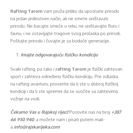
Rafting Tarom
vam pruža priliku da upoznate prirodu
na jedan jedinstven način, ali ne smete uništavati
prirodu. Ne bacajte smeće u reku, ne uništavajte floru i
faunu, i ne ostavljajte tragove svog prolaska po prirodi.
Poštujte prirodu i čuvajte je za buduće generacije.
Imajte odgovarajuću fizičku kondiciju
Svaki rafting, pa tako i
rafting Tarom
je fizički zahtevan
sport i zahteva određenu fizičku kondiciju. Pre odlaska
na rafting avanturu, proverite da li ste u dobroj fizičkoj
kondiciji i da li ste spremni da se suočite sa zahtevima
vožnje na vodi.
Čekamo Vas u Rajskoj rijeci!
Pozovite nas na broj
+387
66 930 940
, a možete nam i pisati putem mail-
a
info@rajskarijeka.com