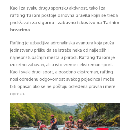
Kao i za svaku drugu sportsku aktivnost, tako i za
rafting Tarom
postoje osnovna
pravila
kojih se treba
pridržavati
za sigurno i zabavno iskustvo na Tarinim
brzacima
.
Rafting je uzbudljiva adrenalinska avantura koja pruža
jedinstvenu priliku da se istraže neka od najlepših i
najnepristupačnijih mesta u prirodi.
Rafting Tarom
je
izuzetno zabavan, ali u isto vreme i ekstreman sport.
Kao i svaki drugi sport, a posebno ekstreman, rafting
nosi određenu odgovornost svakog pojedinca i može
biti opasan ako se ne poštuju određena pravila i mere
opreza.