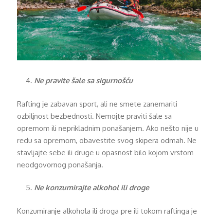
Ne pravite šale sa sigurnošću
Rafting je zabavan sport, ali ne smete zanemariti
ozbiljnost bezbednosti. Nemojte praviti šale sa
opremom ili neprikladnim ponašanjem. Ako nešto nije u
redu sa opremom, obavestite svog skipera odmah. Ne
stavljajte sebe ili druge u opasnost bilo kojom vrstom
neodgovornog ponašanja.
Ne konzumirajte alkohol ili droge
Konzumiranje alkohola ili droga pre ili tokom raftinga je