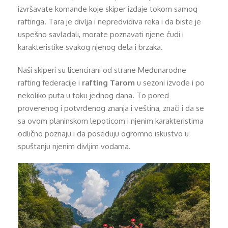
izvršavate komande koje skiper izdaje tokom samog
raftinga. Tara je divlja i nepredvidiva reka i da biste je
uspešno savladali, morate poznavati njene ćudi i
karakteristike svakog njenog dela i brzaka.
Naši skiperi su licencirani od strane Međunarodne
rafting federacije i
rafting Tarom
u sezoni izvode i po
nekoliko puta u toku jednog dana. To pored
proverenog i potvrđenog znanja i veština, znači i da se
sa ovom planinskom lepoticom i njenim karakteristima
odlično poznaju i da poseduju ogromno iskustvo u
spuštanju njenim divljim vodama.