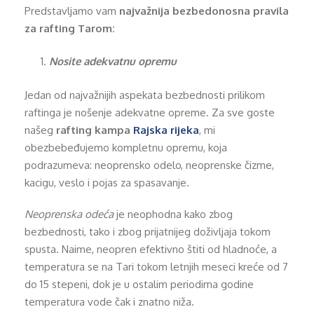
Predstavljamo vam
najvažnija bezbedonosna pravila
za rafting Tarom:
Nosite adekvatnu opremu
Jedan od najvažnijih aspekata bezbednosti prilikom
raftinga je nošenje adekvatne opreme. Za sve goste
našeg
rafting kampa
Rajska rijeka
, mi
obezbebeđujemo kompletnu opremu, koja
podrazumeva: neoprensko odelo, neoprenske čizme,
kacigu, veslo i pojas za spasavanje.
Neoprenska odeća
je neophodna kako zbog
bezbednosti, tako i zbog prijatnijeg doživljaja tokom
spusta. Naime, neopren efektivno štiti od hladnoće, a
temperatura se na Tari tokom letnjih meseci kreće od 7
do 15 stepeni, dok je u ostalim periodima godine
temperatura vode čak i znatno niža.