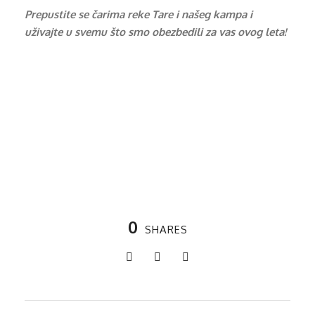
Prepustite se čarima reke Tare i našeg kampa i
uživajte u svemu što smo obezbedili za vas ovog leta!
0
SHARES