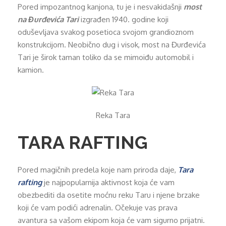
Pored impozantnog kanjona, tu je i nesvakidašnji
most
na Đurđevića Tari
izgrađen 1940. godine koji
oduševljava svakog posetioca svojom grandioznom
konstrukcijom. Neobično dug i visok, most na Đurđevića
Tari je širok taman toliko da se mimoiđu automobil i
kamion.
Reka Tara
TARA RAFTING
Pored magičnih predela koje nam priroda daje,
Tara
rafting
je najpopularnija aktivnost koja će vam
obezbediti da osetite moćnu reku Taru i njene brzake
koji će vam podići adrenalin. Očekuje vas prava
avantura sa vašom ekipom koja će vam sigurno prijatni.