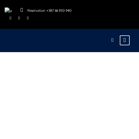
Reservation
+387 66 930 940
rajskarijeka
Blog
0
Sve čari reke
Tare