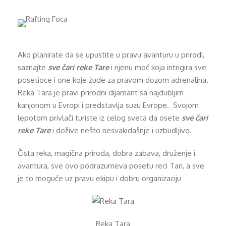
Ako planirate da se upustite u pravu avanturu u prirodi,
saznajte
sve čari reke Tare
i njenu moć koja intrigira sve
posetioce i one koje žude za pravom dozom adrenalina.
Reka Tara je pravi prirodni dijamant sa najdubljim
kanjonom u Evropi i predstavlja suzu Evrope. Svojom
lepotom privlači turiste iz celog sveta da osete
sve čari
reke Tare
i dožive nešto nesvakidašnje i uzbudljivo.
Čista reka, magična priroda, dobra zabava, druženje i
avantura, sve ovo podrazumeva posetu reci Tari, a sve
je to moguće uz pravu ekipu i dobru organizaciju
Reka Tara