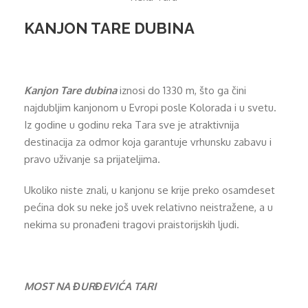
KANJON TARE DUBINA
Kanjon Tare dubina
iznosi do 1330 m, što ga čini
najdubljim kanjonom u Evropi posle Kolorada i u svetu.
Iz godine u godinu reka Tara sve je atraktivnija
destinacija za odmor koja garantuje vrhunsku zabavu i
pravo uživanje sa prijateljima.
Ukoliko niste znali, u kanjonu se krije preko osamdeset
pećina dok su neke još uvek relativno neistražene, a u
nekima su pronađeni tragovi praistorijskih ljudi.
MOST NA ĐURĐEVIĆA TARI