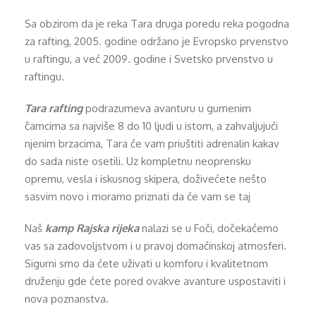
Sa obzirom da je reka Tara druga poredu reka pogodna
za rafting, 2005. godine održano je Evropsko prvenstvo
u raftingu, a već 2009. godine i Svetsko prvenstvo u
raftingu.
Tara rafting
podrazumeva avanturu u gumenim
čamcima sa najviše 8 do 10 ljudi u istom, a zahvaljujući
njenim brzacima, Tara će vam priuštiti adrenalin kakav
do sada niste osetili. Uz kompletnu neoprensku
opremu, vesla i iskusnog skipera, doživećete nešto
sasvim novo i moramo priznati da će vam se taj
Naš
kamp Rajska rijeka
nalazi se u Foči, dočekaćemo
vas sa zadovoljstvom i u pravoj domaćinskoj atmosferi.
Sigurni smo da ćete uživati u komforu i kvalitetnom
druženju gde ćete pored ovakve avanture uspostaviti i
nova poznanstva.