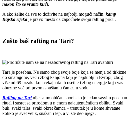
nakon što se vratite kući
.
A ako želite da sve to doživite na najbolji mogući način,
kamp
Rajska rijeka
je pravo mesto da započnete svoju rafting priču.
Zašto baš rafting na Tari?
Tara je posebna. Ne samo zbog svoje boje koja se menja od tirkizne
do smaragdne, već i zbog kanjona koji je najdublji u Evropi, zbog
više od 69 brzaka koji čekaju da ih osetite i zbog energije koja vas
obuzme već pri prvom spuštanju čamca u vodu.
Rafting na Tari
nije samo običan sport – to je jedan sasvim poseban
ritual i susret sa prirodom u njenom najautentičnijem obliku. Svaki
buk, svaki talas, svaki okret čamca – trenutak je u kome shvatate
koliko je svet velik, snažan i lep, a vi ste deo njega.