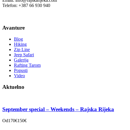
Email: info@rajskarijeka.com
Telefon: +387 66 930 940
Avanture
Blog
Hiking
Zip Line
Jeep Safari
Galerija
Rafting Tarom
Popusti
Video
Aktuelno
September special – Weekends – Rajska Rijeka
Od
170€
150€