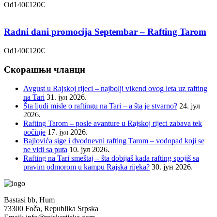
Od
140€
120€
Radni dani promocija Septembar – Rafting Tarom
Od
140€
120€
Скорашњи чланци
Avgust u Rajskoj rijeci – najbolji vikend ovog leta uz rafting
na Tari
31. јул 2026.
Šta ljudi misle o raftingu na Tari – a šta je stvarno?
24. јул
2026.
Rafting Tarom – posle avanture u Rajskoj rijeci zabava tek
počinje
17. јул 2026.
Bajlovića sige i dvodnevni rafting Tarom – vodopad koji se
ne vidi sa puta
10. јул 2026.
Rafting na Tari smeštaj – šta dobijaš kada rafting spojiš sa
pravim odmorom u kampu Rajska rijeka?
30. јун 2026.
Bastasi bb, Hum
73300 Foča, Republika Srpska