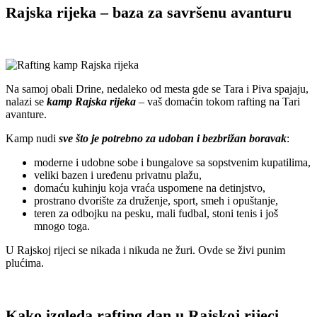
Rajska rijeka – baza za savršenu avanturu
Na samoj obali Drine, nedaleko od mesta gde se Tara i Piva spajaju,
nalazi se
kamp Rajska rijeka
– vaš domaćin tokom rafting na Tari
avanture.
Kamp nudi
sve što je potrebno za udoban i bezbrižan boravak
:
moderne i udobne sobe i bungalove sa sopstvenim kupatilima,
veliki bazen i uređenu privatnu plažu,
domaću kuhinju koja vraća uspomene na detinjstvo,
prostrano dvorište za druženje, sport, smeh i opuštanje,
teren za odbojku na pesku, mali fudbal, stoni tenis i još
mnogo toga.
U Rajskoj rijeci se nikada i nikuda ne žuri. Ovde se živi punim
plućima.
Kako izgleda rafting dan u Rajskoj rijeci