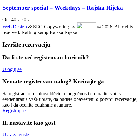
September special – Weekdays – Rajska Rijeka
Od
140€
120€
Web Design
& SEO Copywriting by
© 2026. All rights
reserved. Rafting kamp Rajska Rijeka
Izvršite rezervaciju
Da li ste već registrovan korisnik?
Uloguj se
Nemate registrovan nalog? Kreirajte ga.
Sa registracijom naloga bićete u mogućnosti da pratite status
evidentiranja vaše uplate, da budete obavešteni o potvrdi rezervacije,
kao i da ocenite odabrane avanture.
Registruj se
Ili nastavite kao gost
Ulaz za goste