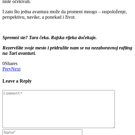
niste očekivali.
I zato što jedna avantura može da promeni mnogo – raspoloženje,
perspektivu, navike, a ponekad i život.
Spremni ste? Tara čeka. Rajska rijeka dočekuje.
Rezervišite svoje mesto i pridružite nam se na nezaboravnoj rafting
na Tari avanturi.
0
Shares
Prev
Next
Leave a Reply