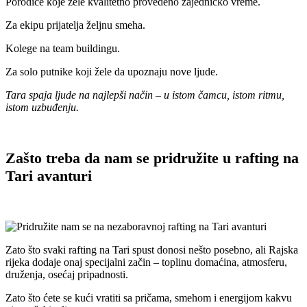
Porodice koje žele kvalitetno provedeno zajedničko vreme.
Za ekipu prijatelja željnu smeha.
Kolege na team buildingu.
Za solo putnike koji žele da upoznaju nove ljude.
Tara spaja ljude na najlepši način – u istom čamcu, istom ritmu,
istom uzbuđenju.
Zašto treba da nam se pridružite u rafting na
Tari avanturi
Zato što svaki rafting na Tari spust donosi nešto posebno, ali Rajska
rijeka dodaje onaj specijalni začin – toplinu domaćina, atmosferu,
druženja, osećaj pripadnosti.
Zato što ćete se kući vratiti sa pričama, smehom i energijom kakvu