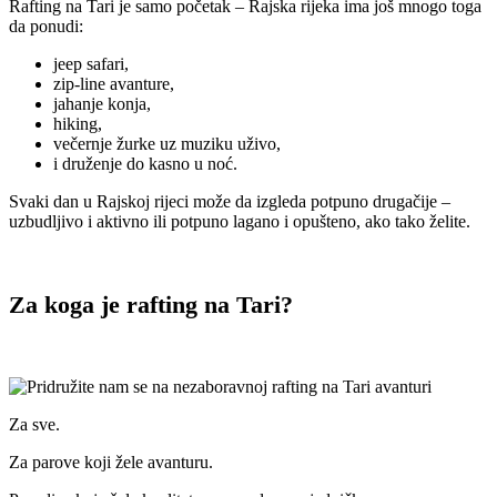
Rafting na Tari je samo početak – Rajska rijeka ima još mnogo toga
da ponudi:
jeep safari,
zip-line avanture,
jahanje konja,
hiking,
večernje žurke uz muziku uživo,
i druženje do kasno u noć.
Svaki dan u Rajskoj rijeci može da izgleda potpuno drugačije –
uzbudljivo i aktivno ili potpuno lagano i opušteno, ako tako želite.
Za koga je rafting na Tari?
Za sve.
Za parove koji žele avanturu.