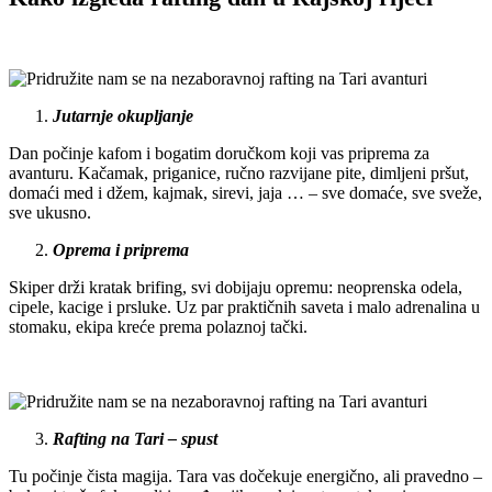
Jutarnje okupljanje
Dan počinje kafom i bogatim doručkom koji vas priprema za
avanturu. Kačamak, priganice, ručno razvijane pite, dimljeni pršut,
domaći med i džem, kajmak, sirevi, jaja … – sve domaće, sve sveže,
sve ukusno.
Oprema i priprema
Skiper drži kratak brifing, svi dobijaju opremu: neoprenska odela,
cipele, kacige i prsluke. Uz par praktičnih saveta i malo adrenalina u
stomaku, ekipa kreće prema polaznoj tački.
Rafting na Tari – spust
Tu počinje čista magija. Tara vas dočekuje energično, ali pravedno –