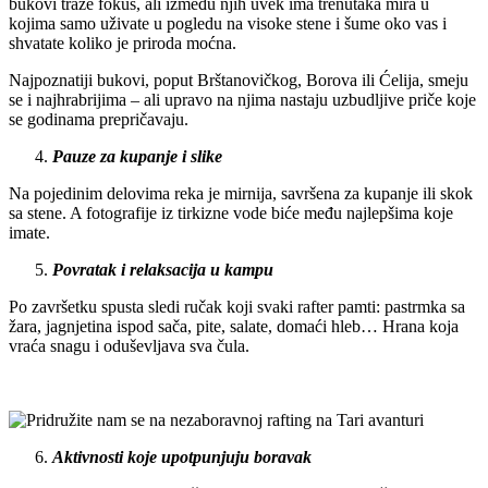
bukovi traže fokus, ali između njih uvek ima trenutaka mira u
kojima samo uživate u pogledu na visoke stene i šume oko vas i
shvatate koliko je priroda moćna.
Najpoznatiji bukovi, poput Brštanovičkog, Borova ili Ćelija, smeju
se i najhrabrijima – ali upravo na njima nastaju uzbudljive priče koje
se godinama prepričavaju.
Pauze za kupanje i slike
Na pojedinim delovima reka je mirnija, savršena za kupanje ili skok
sa stene. A fotografije iz tirkizne vode biće među najlepšima koje
imate.
Povratak i relaksacija u kampu
Po završetku spusta sledi ručak koji svaki rafter pamti: pastrmka sa
žara, jagnjetina ispod sača, pite, salate, domaći hleb… Hrana koja
vraća snagu i oduševljava sva čula.
Aktivnosti koje upotpunjuju boravak