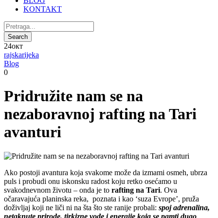
BLOG
KONTAKT
24
окт
rajskarijeka
Blog
0
Pridružite nam se na
nezaboravnoj rafting na Tari
avanturi
Ako postoji avantura koja svakome može da izmami osmeh, ubrza
puls i probudi onu iskonsku radost koju retko osećamo u
svakodnevnom životu – onda je to
rafting na Tari
. Ova
očaravajuća planinska reka, poznata i kao ‘suza Evrope’, pruža
doživljaj koji ne liči ni na šta što ste ranije probali:
spoj adrenalina,
netaknute prirode, tirkizne vode i energije koja se pamti dugo