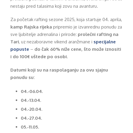
nestaju pred talasima koji zovu na avanturu.
Za početak rafting sezone 2025, koja startuje 04. aprila,
kamp Rajska rijeka
pripremio je izvanrednu ponudu za
sve ljubitelje adrenalina i prirode:
prolećni rafting na
Tari
, uz nezaboravne vikend aranžmane i
specijalne
popuste
–
do čak 60% niže cene, što može iznositi
i do 100€ uštede po osobi
.
Datumi koji su na raspolaganju za ovu sjajnu
ponudu su:
04.-06.04.
04.-13.04.
04.-20.04.
04.-27.04.
05.-11.05.