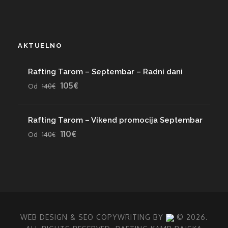
AKTUELNO
Rafting Tarom – Septembar – Radni dani
105€
Od
140€
Rafting Tarom – Vikend promocija Septembar
110€
Od
140€
WEB DESIGN
& SEO COPYWRITING BY
© 2026.