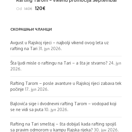
Rafting Tarom – Vikend promocija Septembar
120€
Od
140€
СКОРАШЊИ ЧЛАНЦИ
Avgust u Rajskoj rijeci – najbolji vikend ovog leta uz
rafting na Tari
31. јул 2026.
Šta ljudi misle o raftingu na Tari – a šta je stvarno?
24. јул
2026.
Rafting Tarom – posle avanture u Rajskoj rijeci zabava tek
počinje
17. јул 2026.
Bajlovića sige i dvodnevni rafting Tarom – vodopad koji
se ne vidi sa puta
10. јул 2026.
Rafting na Tari smeštaj – šta dobijaš kada rafting spojiš
sa pravim odmorom u kampu Rajska rijeka?
30. јун 2026.