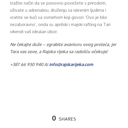
tražite način da se ponovno povežete s prirodom,
uživate u adrenalinu, druženju sa iskrenim ljudima i
vratite se kući sa osmehom koji govori ‘Ovo je bilo
nezaboravno’, onda su aprilski i majski rafting na Tari
vikendi vaš idealan izbor.
Ne čekajte duže – zgrabite avanturu ovog proleća, jer
Tara vas zove, a Rajska rijeka sa radošću očekuje!
+387 66 930 940 ili
info@rajskarijeka.com
0
SHARES