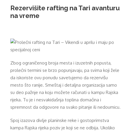
Rezervišite rafting na Tari avanturu
na vreme
Zbog ograničenog broja mesta i izuzetnih popusta,
prolećni termini se brzo popunjavaju, pa svima koji žele
da iskoriste ovu ponudu savetujemo da rezervišu
mesto što ranije. Smeštaj i detaljna organizacija samo
su deo pažnje na koju možete računati u kampu Rajska
rijeka. Tu je i nesvakidašnja toplina domaćina i
spremnost da odgovore na svako pitanje ili nedoumicu.
Spoj izazova divlje planinske reke i gostoprimstva
kampa Rajska rijeka poziv je koji se ne odbija. Ukoliko