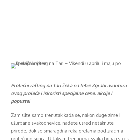
po specijalnoj
ceni
Prolećni rafting na Tari čeka na tebe! Zgrabi avanturu
ovog proleća i iskoristi specijalne cene, akcije i
popuste!
Zamislite samo trenutak kada se, nakon duge zime i
užurbane svakodnevice, nađete usred netaknute
prirode, dok se smaragdna reka prelama pod zracima
prolećnog sunca. U takvim trenucima, svaka briga i stres