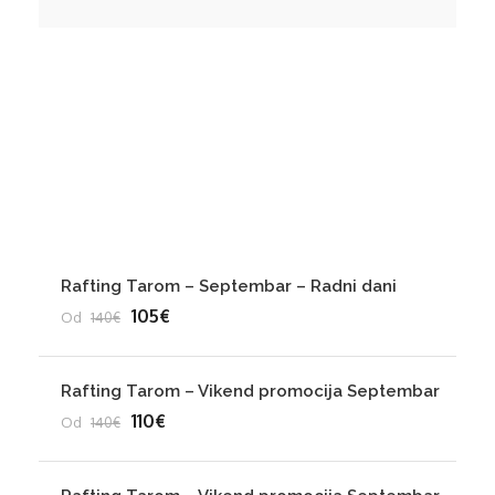
Hiking
Jeep Safari
Popusti 2024
Rafting Tarom – Septembar – Radni dani
105€
Od
140€
Rafting Tarom – Vikend promocija Septembar
110€
Od
140€