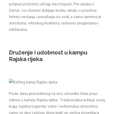
potpuni početnici uživaju bez bojazni. Pre ulaska u
čamac, svi učesnici dobijaju kratku obuku o pravilnoj
tehnici veslanja i ponašanju na vodi, a sama oprema je
atestirana, vrhnskog kvaliteta, redovno pregledana i
održavana.
Druženje i udobnost u kampu
Rajska rijeka
Posle dana provedenog na reci, učesnike čeka pravi
odmor u kampu Rajska rijeka. Tradicionalna kuhinja ovog
kraja, toplina logorske vatre i neformalna atmosfera
samo su deo razloga zbog kojih se većina posetilaca