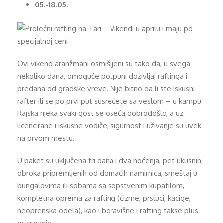
05.-18.05.
Ovi vikend aranžmani osmišljeni su tako da, u svega
nekoliko dana, omoguće potpuni doživljaj raftinga i
predaha od gradske vreve. Nije bitno da li ste iskusni
rafter ili se po prvi put susrećete sa veslom – u kampu
Rajska rijeka svaki gost se oseća dobrodošlo, a uz
licencirane i iskusne vodiče, sigurnost i uživanje su uvek
na prvom mestu.
U paket su uključena tri dana i dva noćenja, pet ukusnih
obroka pripremljenih od domaćih namirnica, smeštaj u
bungalovima ili sobama sa sopstvenim kupatilom,
kompletna oprema za rafting (čizme, prsluci, kacige,
neoprenska odela), kao i boravišne i rafting takse plus
osiguranje.