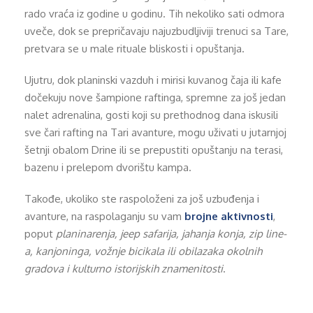
rado vraća iz godine u godinu. Tih nekoliko sati odmora
uveče, dok se prepričavaju najuzbudljiviji trenuci sa Tare,
pretvara se u male rituale bliskosti i opuštanja.
Ujutru, dok planinski vazduh i mirisi kuvanog čaja ili kafe
dočekuju nove šampione raftinga, spremne za još jedan
nalet adrenalina, gosti koji su prethodnog dana iskusili
sve čari rafting na Tari avanture, mogu uživati u jutarnjoj
šetnji obalom Drine ili se prepustiti opuštanju na terasi,
bazenu i prelepom dvorištu kampa.
Takođe, ukoliko ste raspoloženi za još uzbuđenja i
avanture, na raspolaganju su vam
brojne aktivnosti
,
poput
planinarenja, jeep safarija, jahanja konja, zip line-
a, kanjoninga, vožnje bicikala ili obilazaka okolnih
gradova i kulturno istorijskih znamenitosti
.