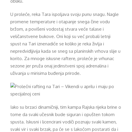
obliku.
U proleće, reka Tara ispoljava svoju punu snagu. Nagle
promene temperature i otapanje snega čine vodu
bržom, a povišeni vodostaj stvara veće talase i
veličanstvene bukove. Oni koji su već probali letnji
spust na Tari iznenadiće se koliko je reka življa i
nepredvidljivija kada se sneg sa planinskih vrhova slije u
korito. Za mnoge iskusne raftere, proleće je vrhunac
sezone jer pruža onaj jedinstveni spoj adrenalina i
uživanja u mirisima buđenja prirode.
Iako su brzaci dinamičniji, tim kampa Rajska rijeka brine o
tome da svaki učesnik bude siguran i opušten tokom
spusta. Iskusni i licencirani vodiči poznaju svaki kamen,
svaki vir i svaki brzak, pa će se s lakoćom postarati da i