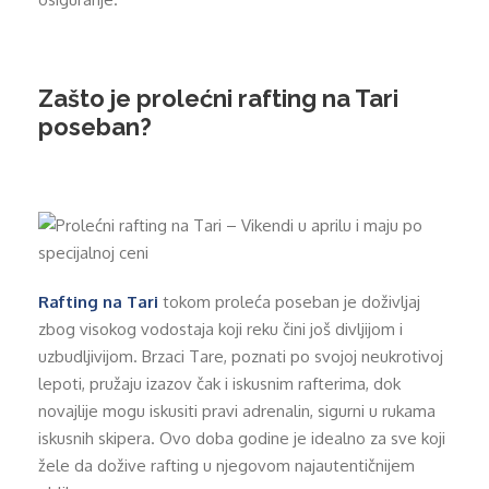
Zašto je prolećni rafting na Tari
poseban?
Rafting na Tari
tokom proleća poseban je doživljaj
zbog visokog vodostaja koji reku čini još divljijom i
uzbudljivijom. Brzaci Tare, poznati po svojoj neukrotivoj
lepoti, pružaju izazov čak i iskusnim rafterima, dok
novajlije mogu iskusiti pravi adrenalin, sigurni u rukama
iskusnih skipera. Ovo doba godine je idealno za sve koji
žele da dožive rafting u njegovom najautentičnijem