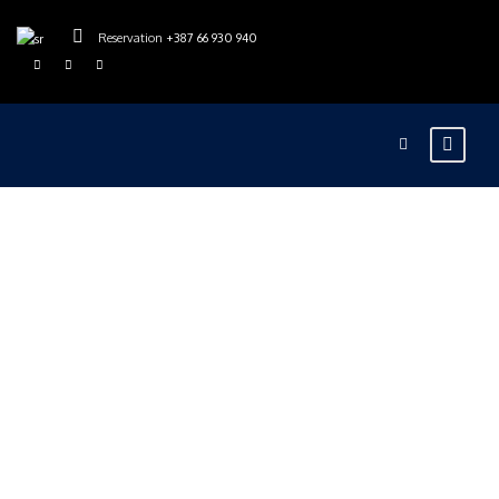
Reservation
+387 66 930 940
rajskarijeka
Blog
0
Rafting na Tari –
Magija koja budi
sva čula