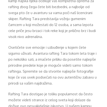
kamp Rajska rijeka očekuje vas kompletna oprema za
rafting zbog čega ćete biti bezbedni, a najbolje od
svega pto će u avanturu sa vama poći naš licencirani
skiper. Rafting Tara predstavlja vožnju gumenim
čamcem u koji možestati do 12 osoba, a sama lepota
cele priče jesu brzaci i tok reke koji je prilično brz i budi
visok nivo adrenalina.
Osetićete sve emocije i uzbuđenje u kojem ćete
sigurno uživati. Avantura rafting Tara tokom leta traje i
po nekoliko sati, a imaćete priliku da posetite najlepše
prirodne predele koje je moguće videti samo tokom
raftinga. Spremite se da stvorite najlepše fotografije
koje će vas uvek podsećati na ovu autentičnu zabavu u
prirodi sa vašim najdražima.
Rafting Tara dostigao je toliku popularnost da često
možete videti strance iz celog sveta koji dolaze da
dožive ovo nesvakidašnje iskustvo. U našem kampu