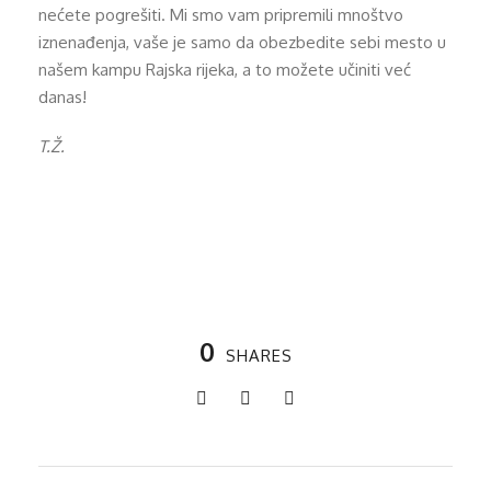
nećete pogrešiti. Mi smo vam pripremili mnoštvo
iznenađenja, vaše je samo da obezbedite sebi mesto u
našem kampu Rajska rijeka, a to možete učiniti već
danas!
T.Ž.
0
SHARES