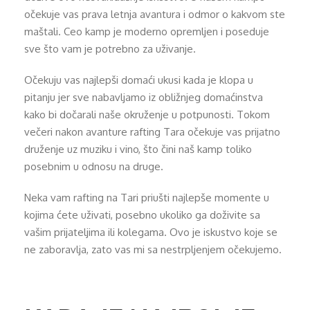
očekuje vas prava letnja avantura i odmor o kakvom ste
maštali. Ceo kamp je moderno opremljen i poseduje
sve što vam je potrebno za uživanje.
Očekuju vas najlepši domaći ukusi kada je klopa u
pitanju jer sve nabavljamo iz obližnjeg domaćinstva
kako bi dočarali naše okruženje u potpunosti. Tokom
večeri nakon avanture rafting Tara očekuje vas prijatno
druženje uz muziku i vino, što čini naš kamp toliko
posebnim u odnosu na druge.
Neka vam rafting na Tari priušti najlepše momente u
kojima ćete uživati, posebno ukoliko ga doživite sa
vašim prijateljima ili kolegama. Ovo je iskustvo koje se
ne zaboravlja, zato vas mi sa nestrpljenjem očekujemo.