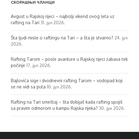
СКОРАШЊИ ЧЛАНЦИ
Avgust u Rajskoj rijeci – najbolji vikend ovog leta uz
rafting na Tari
31. јул 2026.
Šta ljudi misle o raftingu na Tari – a šta je stvarno?
24. јул
2026.
Rafting Tarom – posle avanture u Rajskoj rijeci zabava tek
počinje
17. јул 2026.
Bajlovića sige i dvodnevni rafting Tarom – vodopad koji
se ne vidi sa puta
10. јул 2026.
Rafting na Tari smeštaj – šta dobijaš kada rafting spojiš
sa pravim odmorom u kampu Rajska rijeka?
30. јун 2026.