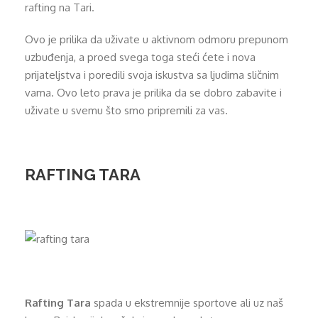
rafting na Tari.
Ovo je prilika da uživate u aktivnom odmoru prepunom
uzbuđenja, a proed svega toga steći ćete i nova
prijateljstva i poredili svoja iskustva sa ljudima sličnim
vama. Ovo leto prava je prilika da se dobro zabavite i
uživate u svemu što smo pripremili za vas.
RAFTING TARA
Rafting Tara
spada u ekstremnije sportove ali uz naš