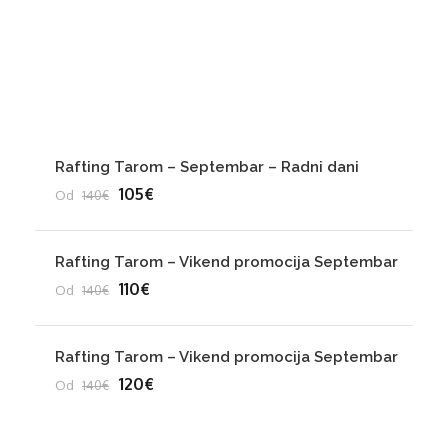
Hiking
Jeep Safari
Popusti 2024
Rafting Tarom – Septembar – Radni dani
105€
Od
140€
Rafting Tarom – Vikend promocija Septembar
110€
Od
140€
Rafting Tarom – Vikend promocija Septembar
120€
Od
140€