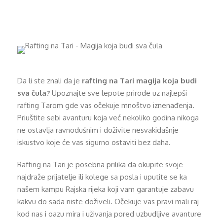
Da li ste znali da je
rafting na Tari magija koja budi
sva čula?
Upoznajte sve lepote prirode uz najlepši
rafting Tarom gde vas očekuje mnoštvo iznenađenja.
Priuštite sebi avanturu koja već nekoliko godina nikoga
ne ostavlja ravnodušnim i doživite nesvakidašnje
iskustvo koje će vas sigurno ostaviti bez daha.
Rafting na Tari je posebna prilika da okupite svoje
najdraže prijatelje ili kolege sa posla i uputite se ka
našem kampu Rajska rijeka koji vam garantuje zabavu
kakvu do sada niste doživeli. Očekuje vas pravi mali raj
kod nas i oazu mira i uživanja pored uzbudljive avanture