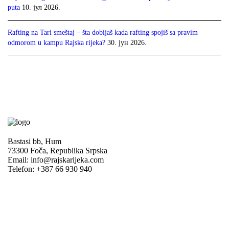
puta
10. јул 2026.
Rafting na Tari smeštaj – šta dobijaš kada rafting spojiš sa pravim
odmorom u kampu Rajska rijeka?
30. јун 2026.
Bastasi bb, Hum
73300 Foča, Republika Srpska
Email: info@rajskarijeka.com
Telefon: +387 66 930 940