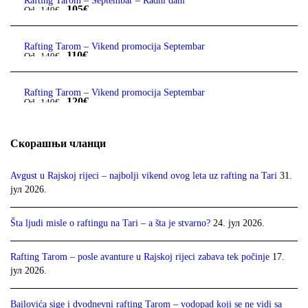
Rafting Tarom – Septembar – Radni dani
105€
Od
140€
Rafting Tarom – Vikend promocija Septembar
110€
Od
140€
Rafting Tarom – Vikend promocija Septembar
120€
Od
140€
Скорашњи чланци
Avgust u Rajskoj rijeci – najbolji vikend ovog leta uz rafting na Tari
31.
јул 2026.
Šta ljudi misle o raftingu na Tari – a šta je stvarno?
24. јул 2026.
Rafting Tarom – posle avanture u Rajskoj rijeci zabava tek počinje
17.
јул 2026.
Bajlovića sige i dvodnevni rafting Tarom – vodopad koji se ne vidi sa