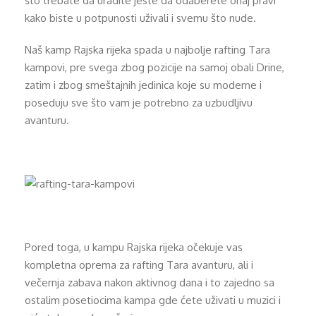
što trebate da uradite jeste da odaberete onaj pravi
kako biste u potpunosti uživali i svemu što nude.
Naš kamp Rajska rijeka spada u najbolje rafting Tara
kampovi, pre svega zbog pozicije na samoj obali Drine,
zatim i zbog smeštajnih jedinica koje su moderne i
poseduju sve što vam je potrebno za uzbudljivu
avanturu.
Pored toga, u kampu Rajska rijeka očekuje vas
kompletna oprema za rafting Tara avanturu, ali i
večernja zabava nakon aktivnog dana i to zajedno sa
ostalim posetiocima kampa gde ćete uživati u muzici i