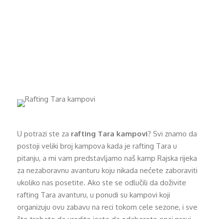
nezaboravnu
avanturu
U potrazi ste za
rafting Tara kampovi
? Svi znamo da
postoji veliki broj kampova kada je rafting Tara u
pitanju, a mi vam predstavljamo naš kamp Rajska rijeka
za nezaboravnu avanturu koju nikada nećete zaboraviti
ukoliko nas posetite. Ako ste se odlučili da doživite
rafting Tara avanturu, u ponudi su kampovi koji
organizuju ovu zabavu na reci tokom cele sezone, i sve