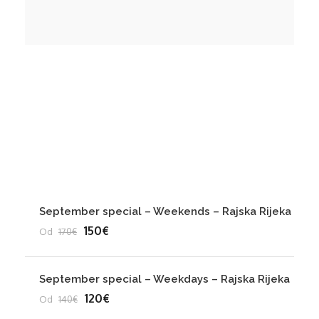
Hiking
Jeep Safari
Popusti 2024
September special – Weekends – Rajska Rijeka
150€
Od
170€
September special – Weekdays – Rajska Rijeka
120€
Od
140€