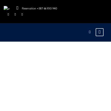
Reservation
+387 66 930 940
rajskarijeka
Blog
0
Rafting Tara
kampovi – Kamp
Rajska rijeka za