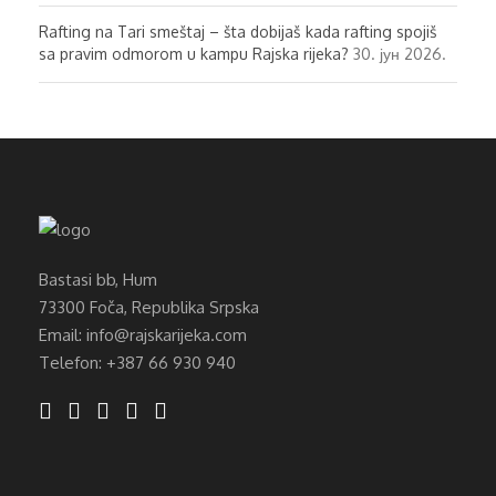
Rafting na Tari smeštaj – šta dobijaš kada rafting spojiš
sa pravim odmorom u kampu Rajska rijeka?
30. јун 2026.
Bastasi bb, Hum
73300 Foča, Republika Srpska
Email: info@rajskarijeka.com
Telefon: +387 66 930 940