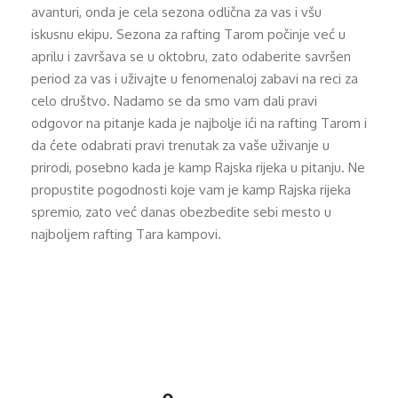
avanturi, onda je cela sezona odlična za vas i všu
iskusnu ekipu. Sezona za rafting Tarom počinje već u
aprilu i završava se u oktobru, zato odaberite savršen
period za vas i uživajte u fenomenaloj zabavi na reci za
celo društvo. Nadamo se da smo vam dali pravi
odgovor na pitanje kada je najbolje ići na rafting Tarom i
da ćete odabrati pravi trenutak za vaše uživanje u
prirodi, posebno kada je kamp Rajska rijeka u pitanju. Ne
propustite pogodnosti koje vam je kamp Rajska rijeka
spremio, zato već danas obezbedite sebi mesto u
najboljem rafting Tara kampovi.