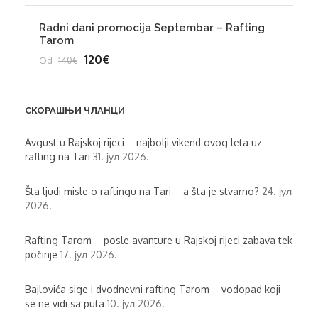
Radni dani promocija Septembar – Rafting
Tarom
120€
Od
140€
СКОРАШЊИ ЧЛАНЦИ
Avgust u Rajskoj rijeci – najbolji vikend ovog leta uz
rafting na Tari
31. јул 2026.
Šta ljudi misle o raftingu na Tari – a šta je stvarno?
24. јул
2026.
Rafting Tarom – posle avanture u Rajskoj rijeci zabava tek
počinje
17. јул 2026.
Bajlovića sige i dvodnevni rafting Tarom – vodopad koji
se ne vidi sa puta
10. јул 2026.