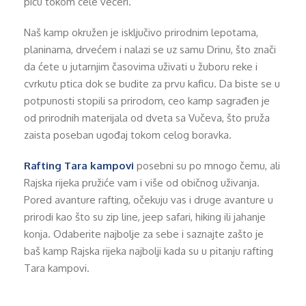
piću tokom cele večeri.
Naš kamp okružen je isključivo prirodnim lepotama,
planinama, drvećem i nalazi se uz samu Drinu, što znači
da ćete u jutarnjim časovima uživati u žuboru reke i
cvrkutu ptica dok se budite za prvu kaficu. Da biste se u
potpunosti stopili sa prirodom, ceo kamp sagrađen je
od prirodnih materijala od dveta sa Vučeva, što pruža
zaista poseban ugođaj tokom celog boravka.
Rafting Tara kampovi
posebni su po mnogo čemu, ali
Rajska rijeka pružiće vam i više od običnog uživanja.
Pored avanture rafting, očekuju vas i druge avanture u
prirodi kao što su zip line, jeep safari, hiking ili jahanje
konja. Odaberite najbolje za sebe i saznajte zašto je
baš kamp Rajska rijeka najbolji kada su u pitanju rafting
Tara kampovi.