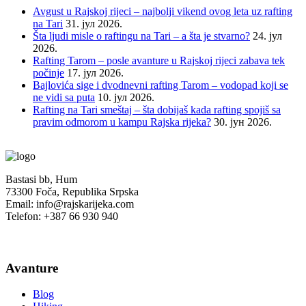
Avgust u Rajskoj rijeci – najbolji vikend ovog leta uz rafting
na Tari
31. јул 2026.
Šta ljudi misle o raftingu na Tari – a šta je stvarno?
24. јул
2026.
Rafting Tarom – posle avanture u Rajskoj rijeci zabava tek
počinje
17. јул 2026.
Bajlovića sige i dvodnevni rafting Tarom – vodopad koji se
ne vidi sa puta
10. јул 2026.
Rafting na Tari smeštaj – šta dobijaš kada rafting spojiš sa
pravim odmorom u kampu Rajska rijeka?
30. јун 2026.
Bastasi bb, Hum
73300 Foča, Republika Srpska
Email: info@rajskarijeka.com
Telefon: +387 66 930 940
Avanture
Blog