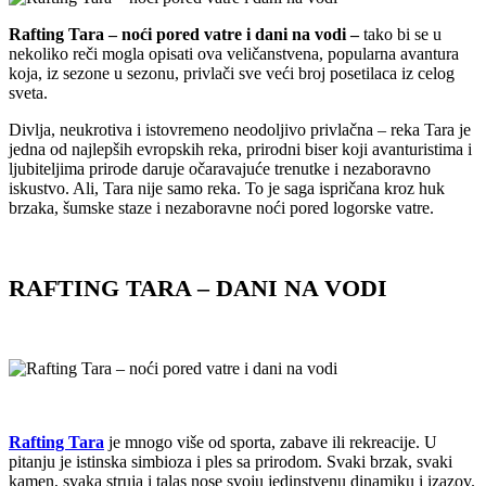
Rafting Tara – noći pored vatre i dani na vodi –
tako bi se u
nekoliko reči mogla opisati ova veličanstvena, popularna avantura
koja, iz sezone u sezonu, privlači sve veći broj posetilaca iz celog
sveta.
Divlja, neukrotiva i istovremeno neodoljivo privlačna – reka Tara je
jedna od najlepših evropskih reka, prirodni biser koji avanturistima i
ljubiteljima prirode daruje očaravajuće trenutke i nezaboravno
iskustvo. Ali, Tara nije samo reka. To je saga ispričana kroz huk
brzaka, šumske staze i nezaboravne noći pored logorske vatre.
RAFTING TARA – DANI NA VODI
Rafting Tara
je mnogo više od sporta, zabave ili rekreacije. U
pitanju je istinska simbioza i ples sa prirodom. Svaki brzak, svaki
kamen, svaka struja i talas nose svoju jedinstvenu dinamiku i izazov.