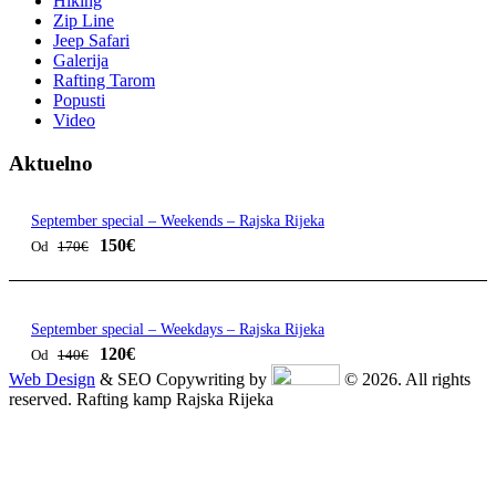
Hiking
Zip Line
Jeep Safari
Galerija
Rafting Tarom
Popusti
Video
Aktuelno
September special – Weekends – Rajska Rijeka
150€
Od
170€
September special – Weekdays – Rajska Rijeka
120€
Od
140€
Web Design
& SEO Copywriting by
© 2026. All rights
reserved. Rafting kamp Rajska Rijeka