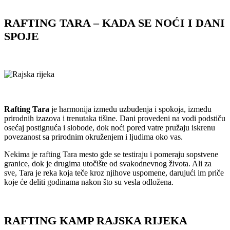
RAFTING TARA – KADA SE NOĆI I DANI
SPOJE
Rafting Tara
je harmonija između uzbuđenja i spokoja, između
prirodnih izazova i trenutaka tišine. Dani provedeni na vodi podstiču
osećaj postignuća i slobode, dok noći pored vatre pružaju iskrenu
povezanost sa prirodnim okruženjem i ljudima oko vas.
Nekima je rafting Tara mesto gde se testiraju i pomeraju sopstvene
granice, dok je drugima utočište od svakodnevnog života. Ali za
sve, Tara je reka koja teče kroz njihove uspomene, darujući im priče
koje će deliti godinama nakon što su vesla odložena.
RAFTING KAMP RAJSKA RIJEKA