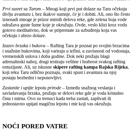
Prvi susret sa Tarom
– Mnogi koji prvi put dolaze na Taru očekuju
divlju avanturu i, bez ikakve sumnje, će je i dobiti. Ali, ono što često
iznenadi mnoge je prizor mirnih delova reke, gde zelena boja vode
odražava guste šume koje je okružuju. Ovde, veslo klizi kroz vodu
gotovo meditativno, dok se pripremate za uzbuđenja koja vas
očekuju i ubrzo dolaze.
Izazov brzaka i bukova
– Rafting Tara je poznat po svojim brzacima
i snažnim bukovima, koji variraju u težini, u zavisnosti od vodostaja,
vremenskih uslova i doba godine. Dok neki pružaju blagi
adrenalinski naboj, drugi testiraju veštine i hrabrost svakog rafting
entuzijaste. Ali, uz iskusne
skipere rafting kampa Rajska Rijeka
,
koji reku Taru odlično poznaju, svaki spust i avantura na njoj
postaju bezbedni i neponovljivi.
Zastanite i upijte lepotu prirode
– Između snažnog veslanja i
savladavanja brzaka, pružaju se delovi reke gde je voda kristalno
čista i mirna. Ovo su trenuci kada treba zastati, zaplivati ili
jednostavno upijati magičnu lepotu i mir koji vas okružuju.
NOĆI PORED VATRE