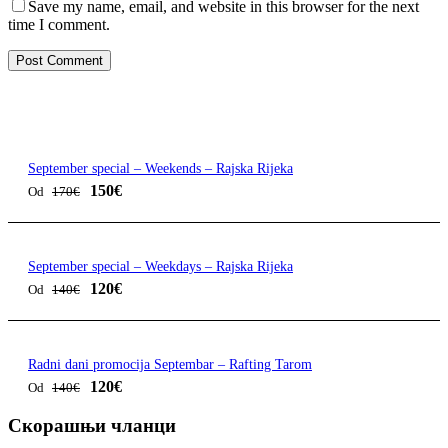
Save my name, email, and website in this browser for the next
time I comment.
Hiking
Jeep Safari
Popusti 2024
September special – Weekends – Rajska Rijeka
150€
Od
170€
September special – Weekdays – Rajska Rijeka
120€
Od
140€
Radni dani promocija Septembar – Rafting Tarom
120€
Od
140€
Скорашњи чланци