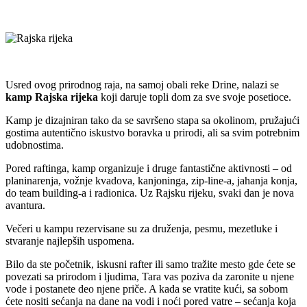
Usred ovog prirodnog raja, na samoj obali reke Drine, nalazi se
kamp Rajska rijeka
koji daruje topli dom za sve svoje posetioce.
Kamp je dizajniran tako da se savršeno stapa sa okolinom, pružajući
gostima autentično iskustvo boravka u prirodi, ali sa svim potrebnim
udobnostima.
Pored raftinga, kamp organizuje i druge fantastične aktivnosti – od
planinarenja, vožnje kvadova, kanjoninga, zip-line-a, jahanja konja,
do team building-a i radionica. Uz Rajsku rijeku, svaki dan je nova
avantura.
Večeri u kampu rezervisane su za druženja, pesmu, mezetluke i
stvaranje najlepših uspomena.
Bilo da ste početnik, iskusni rafter ili samo tražite mesto gde ćete se
povezati sa prirodom i ljudima, Tara vas poziva da zaronite u njene
vode i postanete deo njene priče. A kada se vratite kući, sa sobom
ćete nositi sećanja na dane na vodi i noći pored vatre – sećanja koja