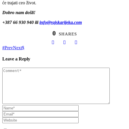
će trajati ceo život.
Dobro nam došli!
+387 66 930 940 ili
info@rajskarijeka.com
0
SHARES
Prev
Next
Leave a Reply