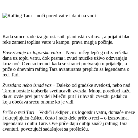
Kada sunce zađe iza gorostasnih planinskih vrhova, a prijatni hlad
reke zameni toplina vatre u kampu, prava magija počinje.
Povezivanje uz logorsku vatru
– Nema ničeg lepšeg od završetka
dana uz toplu vatru, dok pesma i zvuci muzike uživo odzvanjaju
kroz noć. Ovo su trenuci kada se stranci pretvaraju u prijatelje, a
priče o dnevnim rafting Tara avanturama prepliću sa legendama o
reci Tari.
Zvezdano nebo iznad vas
– Daleko od gradske svetlosti, nebo nad
Tarom postaje tapiserija svetlucavih zvezda. Mnogi posetioci kažu
da su ovde prvi put videli Mlečni put ili uhvatili zvezdu padalicu
koja obećava sreću onome ko je vidi.
Priče o reci Tari
– Vodiči i skliperi, uz logorsku vatru, domaće meze
i okrepljujuću čašicu, često i rado dele priče o reci – o izazovima,
legendama i duhu Tare. Ove priče daju dublji značaj rafting Tara
avanturi, povezujući sadašnjost sa prošlošću.