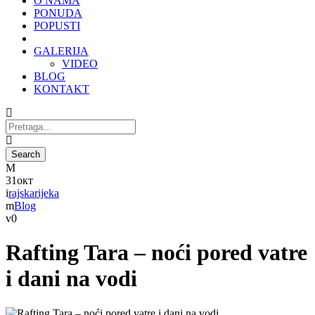
O NAMA
PONUDA
POPUSTI
GALERIJA
VIDEO
BLOG
KONTAKT
31
окт
rajskarijeka
Blog
0
Rafting Tara – noći pored vatre
i dani na vodi