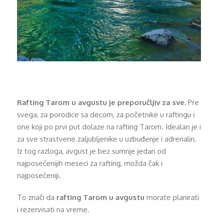
Rafting Tarom u avgustu je preporučljiv za sve.
Pre
svega, za porodice sa decom, za početnike u raftingu i
one koji po prvi put dolaze na rafting Tarom. Idealan je i
za sve strastvene zaljubljenike u uzbuđenje i adrenalin.
Iz tog razloga, avgust je bez sumnje jedan od
najposećenijih meseci za rafting, možda čak i
najposećeniji.
To znači da
rafting Tarom u avgustu
morate planirati
i rezervisati na vreme.