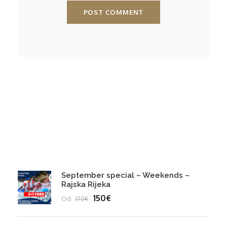
Hiking
Jeep Safari
Popusti 2024
September special – Weekends –
Rajska Rijeka
150€
Od
170€