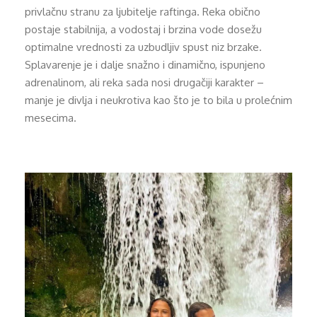
privlačnu stranu za ljubitelje raftinga. Reka obično
postaje stabilnija, a vodostaj i brzina vode dosežu
optimalne vrednosti za uzbudljiv spust niz brzake.
Splavarenje je i dalje snažno i dinamično, ispunjeno
adrenalinom, ali reka sada nosi drugačiji karakter –
manje je divlja i neukrotiva kao što je to bila u prolećnim
mesecima.