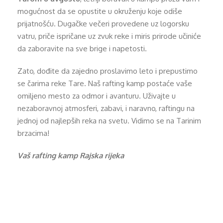
mogućnost da se opustite u okruženju koje odiše
prijatnošću. Dugačke večeri provedene uz logorsku
vatru, priče ispričane uz zvuk reke i miris prirode učiniće
da zaboravite na sve brige i napetosti.
Zato, dođite da zajedno proslavimo leto i prepustimo
se čarima reke Tare. Naš rafting kamp postaće vaše
omiljeno mesto za odmor i avanturu. Uživajte u
nezaboravnoj atmosferi, zabavi, i naravno, raftingu na
jednoj od najlepših reka na svetu. Vidimo se na Tarinim
brzacima!
Vaš rafting kamp Rajska rijeka