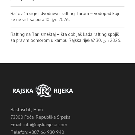
Bajlovića sige i dvodnevni rafting Tarom – vodopad koji
se ne vidi sa puta
10. јул 2026.
Rafting na Tari smeštaj – šta dobijaš kada rafting spojiš
sa pravim odmorom u kampu Rajska rijeka?
30. јун 2026.
Bastasi bb, Hum
73300 Foča, Republika Srpska
Email: info@rajskarijeka.com
Telefon: +387 66 930 940