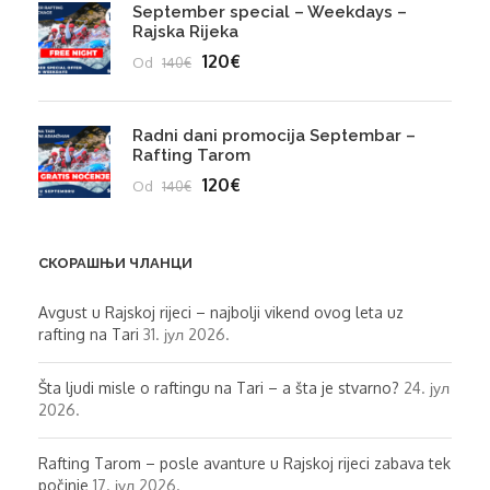
September special – Weekdays –
Rajska Rijeka
120€
Od
140€
Radni dani promocija Septembar –
Rafting Tarom
120€
Od
140€
СКОРАШЊИ ЧЛАНЦИ
Avgust u Rajskoj rijeci – najbolji vikend ovog leta uz
rafting na Tari
31. јул 2026.
Šta ljudi misle o raftingu na Tari – a šta je stvarno?
24. јул
2026.
Rafting Tarom – posle avanture u Rajskoj rijeci zabava tek
počinje
17. јул 2026.