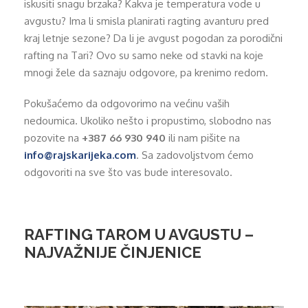
iskusiti snagu brzaka? Kakva je temperatura vode u
avgustu? Ima li smisla planirati ragting avanturu pred
kraj letnje sezone? Da li je avgust pogodan za porodični
rafting na Tari? Ovo su samo neke od stavki na koje
mnogi žele da saznaju odgovore, pa krenimo redom.
Pokušaćemo da odgovorimo na većinu vaših
nedoumica. Ukoliko nešto i propustimo, slobodno nas
pozovite na
+387 66 930 940
ili nam pišite na
info@rajskarijeka.com
. Sa zadovoljstvom ćemo
odgovoriti na sve što vas bude interesovalo.
RAFTING TAROM U AVGUSTU –
NAJVAŽNIJE ČINJENICE