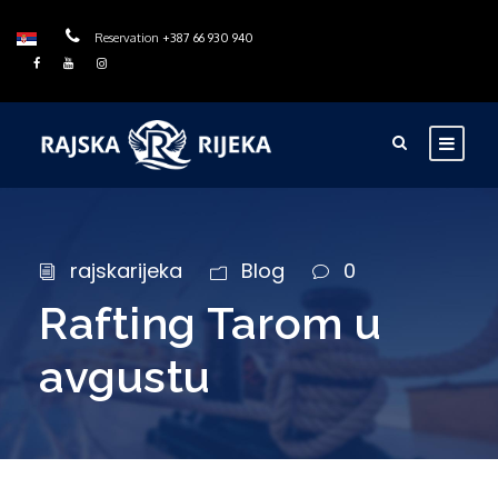
Reservation
+387 66 930 940
rajskarijeka
Blog
0
Rafting Tarom u
avgustu