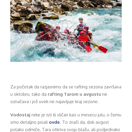
Za početak da razjasnimo da se rafting sezona završava
u oktobru, tako da
rafting Tarom u avgustu
ne
označava i još uvek ne najavljuje kraj sezone.
Vodostaj
reke je isti ili sličan kao u mesecu julu, o čemu
smo detaljno pisali
ovde
. To znači da, dok avgust
polako odmiče, Tara otkriva svoju blažu, ali podjednako