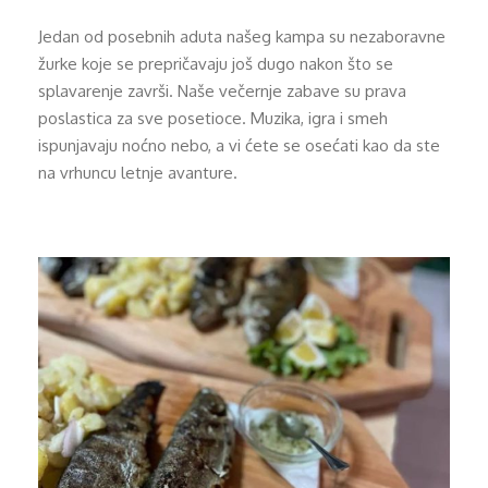
Jedan od posebnih aduta našeg kampa su nezaboravne
žurke koje se prepričavaju još dugo nakon što se
splavarenje završi. Naše večernje zabave su prava
poslastica za sve posetioce. Muzika, igra i smeh
ispunjavaju noćno nebo, a vi ćete se osećati kao da ste
na vrhuncu letnje avanture.