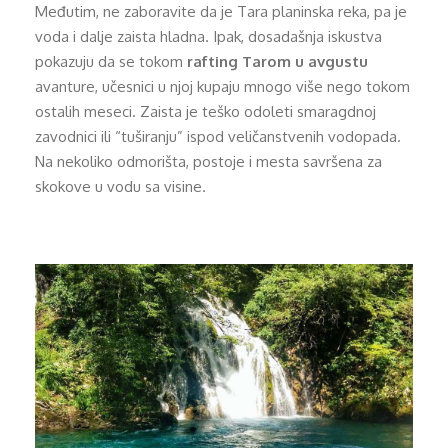
Međutim, ne zaboravite da je Tara planinska reka, pa je
voda i dalje zaista hladna. Ipak, dosadašnja iskustva
pokazuju da se tokom
rafting Tarom u avgustu
avanture, učesnici u njoj kupaju mnogo više nego tokom
ostalih meseci. Zaista je teško odoleti smaragdnoj
zavodnici ili “tuširanju” ispod veličanstvenih vodopada.
Na nekoliko odmorišta, postoje i mesta savršena za
skokove u vodu sa visine.