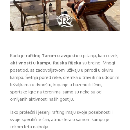
Kada je
rafting Tarom u avgustu
u pitanju, kao i uvek,
aktivnosti u kampu Rajska Rijeka
su brojne. Mnogi
posetioci, sa zadovoljstvom, uživaju u prirodi u okviru
kampa. Šetnja pored reke, dremka u travi ili na udobnim
ležaljkama u dvorištu, kupanje u bazenu ili Drini,
sportske igre na terenima, samo su neke su od
omiljenih aktivnosti naših gostiju.
Iako prolećni i jesenji rafting imaju svoje posebnosti i
svoje specifične čari, atmosfera u samom kampu je
tokom leta najbolja.