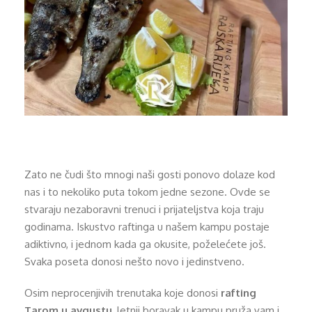
Zato ne čudi što mnogi naši gosti ponovo dolaze kod
nas i to nekoliko puta tokom jedne sezone. Ovde se
stvaraju nezaboravni trenuci i prijateljstva koja traju
godinama. Iskustvo raftinga u našem kampu postaje
adiktivno, i jednom kada ga okusite, poželećete još.
Svaka poseta donosi nešto novo i jedinstveno.
Osim neprocenjivih trenutaka koje donosi
rafting
Tarom u avgustu
, letnji boravak u kampu pruža vam i